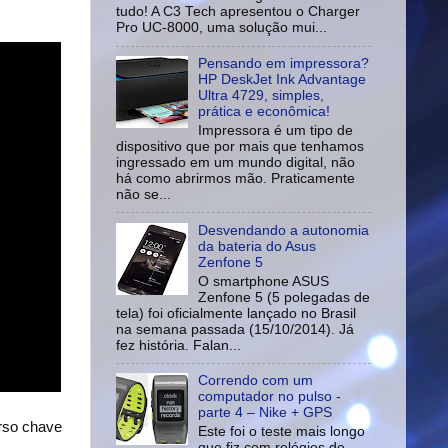
tudo! A C3 Tech apresentou o Charger
Pro UC-8000, uma solução mui...
Pensando em impressora?
HP DeskJet Ink Advantage
Ultra 4729, simples,
prática e econômica!
Impressora é um tipo de
dispositivo que por mais que tenhamos
ingressado em um mundo digital, não
há como abrirmos mão. Praticamente
não se...
Desvendando a autonomia
da bateria do Asus
Zenfone 5
O smartphone ASUS
Zenfone 5 (5 polegadas de
tela) foi oficialmente lançado no Brasil
na semana passada (15/10/2014). Já
fez história. Falan...
Correndo com um
computador no pulso -
parte 4 – Nike + GPS
rso chave
Este foi o teste mais longo
que fiz com relógios de