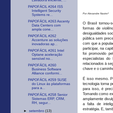
Lavadora eficiente, ...
PAPOFÁCIL #264 ISS
Intelligent Security
Por Alexandre Nastro*
Systems re...
PAPOFÁCIL #263 Ascenty
O Brasil tornou-
Data Centers com
formas de violên
ampla cone...
desigualdades soc
PAPOFÁCIL #262
pública sem prece
Accenture as soluções
com que a populaç
inovadoras ap...
participar, na cap
PAPOFÁCIL #261 Intel
foi promovido pe
Optane aceleração
especialistas do
sensível no...
relacionados à se
PAPOFÁCIL #260
chave e o caminho 
Business Software
Alliance conformi...
É isso mesmo. Po
PAPOFÁCIL #259 SUSE
tecnologia torna 
do Linux às plataformas
para a...
para isso, é prec
Tomando como exem
PAPOFÁCIL #258 Senior
Sistemas ERP, CRM,
amplamente divulg
RH, segur...
a falta de inteli
estratégia. E, tam
►
setembro
(13)