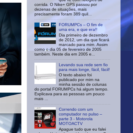
corrida. O Nike+ GPS passou por
dezenas de situações, mais
precisamente foram 389 quil...
FORUMPCs – O fim de
uma era, e que era!!
Dia primeiro de dezembro
de 2012, um dia que ficará
marcado para mim. Assim
como o dia 05 de fevereiro de 2005
também. Neste dia em 2005 e...
Levando sua rede sem fio
para mais longe, fácil, fácil!
O texto abaixo foi
publicado por mim na
minha sessão de colunas
do portal FORUMPCs há algum tempo.
Explicava para as pessoas um pouco
mais ...
Correndo com um
computador no pulso –
parte 3 - Motorola
MOTOACTV
Apague tudo que eu falei