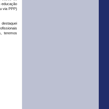
em educação
ou via PPP)
destaquei
fissionais
s, teremos