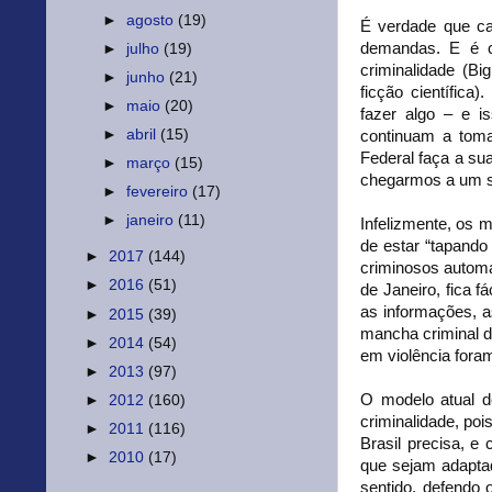
►
agosto
(19)
É verdade que ca
demandas. E é co
►
julho
(19)
criminalidade (Bi
►
junho
(21)
ficção científic
►
maio
(20)
fazer algo – e 
►
abril
(15)
continuam a toma
Federal faça a sua
►
março
(15)
chegarmos a um s
►
fevereiro
(17)
►
janeiro
(11)
Infelizmente, os 
de estar “tapando 
►
2017
(144)
criminosos autom
►
2016
(51)
de Janeiro, fica 
as informações, 
►
2015
(39)
mancha criminal d
►
2014
(54)
em violência for
►
2013
(97)
O modelo atual d
►
2012
(160)
criminalidade, poi
►
2011
(116)
Brasil precisa, e
►
2010
(17)
que sejam adaptad
sentido, defendo 