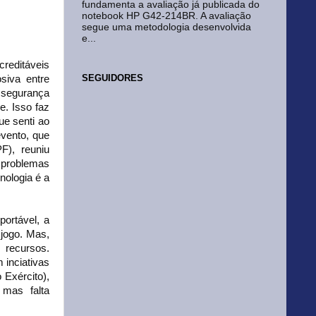
fundamenta a avaliação já publicada do
notebook HP G42-214BR. A avaliação
segue uma metodologia desenvolvida
e...
reditáveis
SEGUIDORES
siva entre
a segurança
e. Isso faz
e senti ao
evento, que
F), reuniu
 problemas
nologia é a
ortável, a
 jogo. Mas,
s recursos.
inciativas
 Exército),
, mas falta