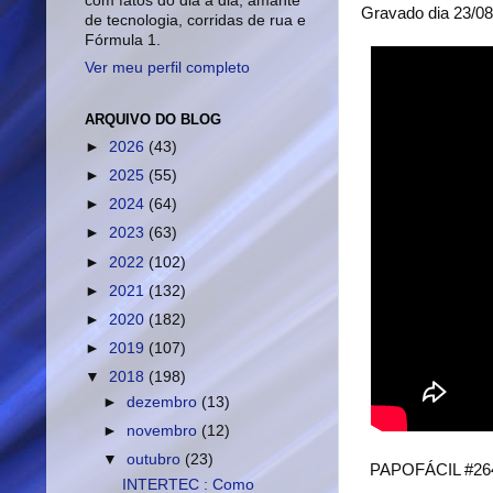
com fatos do dia a dia, amante
Gravado dia 23/0
de tecnologia, corridas de rua e
Fórmula 1.
Ver meu perfil completo
ARQUIVO DO BLOG
►
2026
(43)
►
2025
(55)
►
2024
(64)
►
2023
(63)
►
2022
(102)
►
2021
(132)
►
2020
(182)
►
2019
(107)
▼
2018
(198)
►
dezembro
(13)
►
novembro
(12)
▼
outubro
(23)
PAPOFÁCIL #264 
INTERTEC : Como