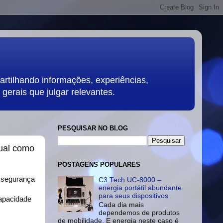
rtilhando informações, experiências,
gerais que julgar relevantes.
PESQUISAR NO BLOG
sual como
POSTAGENS POPULARES
e segurança
C3 Tech UC-8000 –
energia portátil abundante
para seus dispositivos
capacidade
Cada dia mais
dependemos de produtos
de mobilidade. E energia neste caso é