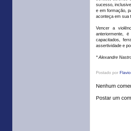
sucesso, inclusiv
e em formação, pa
aconteça em sua t
Vencer a violên
anteriormente, é
capacitados, fer
assertividade e p
* Alexandre Nastr
Postado por
Flavi
Nenhum comen
Postar um com