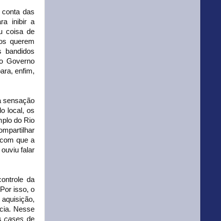
 conta das
a inibir a
ou coisa de
dos querem
s bandidos
 o Governo
ara, enfim,
a sensação
o local, os
plo do Rio
ompartilhar
 com que a
uviu falar
ontrole da
Por isso, o
aquisição,
ncia. Nesse
os
cases
de