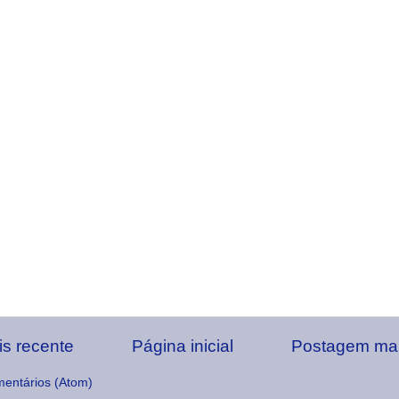
s recente
Página inicial
Postagem mai
mentários (Atom)