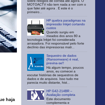
sobre relógios de corrida até agora. O
MOTOACTV não tem nada a ver com o
que falei até agora . E este é o
primeiro...
HP quebra paradigmas na
impressão Inkjet cortando
custos
Quando surgiu em
meados dos anos 80 a
tecnologia Inkjet foi considerada
arrasadora. Foi responsável pelo forte
declínio das impressoras matr...
Sequestro de dados
(Ransomware) é real,
previna-se!!
Há algum tempo, poucos
anos, eu comecei a
escutar histórias de sequestros de
dados e de arquivos. Isso tudo me
parecia muito distante, hist...
HP G42-214BR –
Avaliação completa
ue haja
Este documento
complementa e