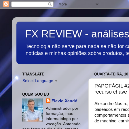
FX REVIEW - análises,
Tecnologia não serve para nada se não for 
notícias e minhas opiniões sobre produtos, t
TRANSLATE
QUARTA-FEIRA, 10
Select Language
▼
PAPOFÁCIL #26
recurso chave
QUEM SOU EU
Flavio Xandó
Alexandre Nastro,
Administrador por
baseados em recon
formação, mas
comportamentos su
informatólogo por
de machine learni
vocação. Antenado