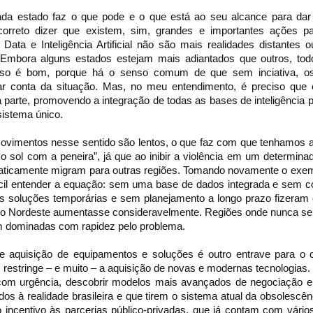
da estado faz o que pode e o que está ao seu alcance para dar
rreto dizer que existem, sim, grandes e importantes ações par
g Data e Inteligência Artificial não são mais realidades distantes 
a). Embora alguns estados estejam mais adiantados que outros, to
isso é bom, porque há o senso comum de que sem inciativa, o
r conta da situação. Mas, no meu entendimento, é preciso que
 parte, promovendo a integração de todas as bases de inteligência p
istema único.
movimentos nesse sentido são lentos, o que faz com que tenhamos 
o sol com a peneira”, já que ao inibir a violência em um determinad
aticamente migram para outras regiões. Tomando novamente o exem
fácil entender a equação: sem uma base de dados integrada e sem c
as soluções temporárias e sem planejamento a longo prazo fizeram
o Nordeste aumentasse consideravelmente. Regiões onde nunca se o
am dominadas com rapidez pelo problema.
e aquisição de equipamentos e soluções é outro entrave para o c
s restringe – e muito – a aquisição de novas e modernas tecnologias. 
 com urgência, descobrir modelos mais avançados de negociação e 
os à realidade brasileira e que tirem o sistema atual da obsolescê
o incentivo às parcerias público-privadas, que já contam com vári