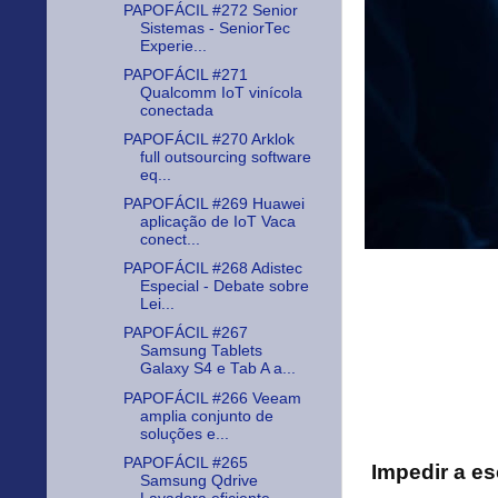
PAPOFÁCIL #272 Senior
Sistemas - SeniorTec
Experie...
PAPOFÁCIL #271
Qualcomm IoT vinícola
conectada
PAPOFÁCIL #270 Arklok
full outsourcing software
eq...
PAPOFÁCIL #269 Huawei
aplicação de IoT Vaca
conect...
PAPOFÁCIL #268 Adistec
Especial - Debate sobre
Lei...
PAPOFÁCIL #267
Samsung Tablets
Galaxy S4 e Tab A a...
PAPOFÁCIL #266 Veeam
amplia conjunto de
soluções e...
PAPOFÁCIL #265
Impedir a es
Samsung Qdrive