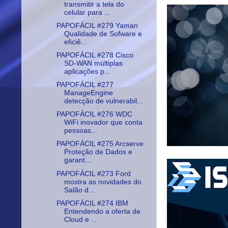
transmitir a tela do
celular para ...
PAPOFÁCIL #279 Yaman
Qualidade de Sofware e
eficiê...
PAPOFÁCIL #278 Cisco
SD-WAN múltiplas
aplicações p...
PAPOFÁCIL #277
ManageEngine
detecção de vulnerabil...
PAPOFÁCIL #276 WDC
WiFi inovador que conta
pessoas...
PAPOFÁCIL #275 Arcserve
Proteção de Dados e
garant...
PAPOFÁCIL #273 Ford
mostra as novidades do
Salão d...
PAPOFÁCIL #274 IBM
Entendendo a oferta de
Cloud e ...