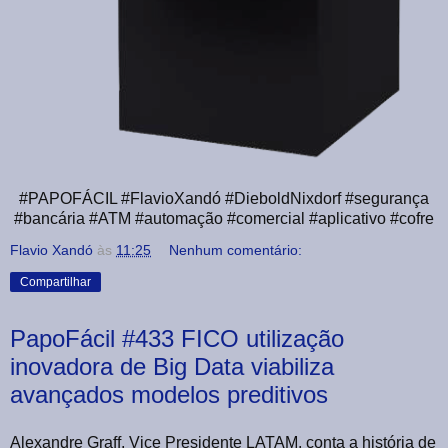
#PAPOFÁCIL #FlavioXandó #DieboldNixdorf #segurança
#bancária #ATM #automação #comercial #aplicativo #cofre
Flavio Xandó
às
11:25
Nenhum comentário:
Compartilhar
PapoFácil #433 FICO utilização
inovadora de Big Data viabiliza
avançados modelos preditivos
Alexandre Graff, Vice Presidente LATAM, conta a história de