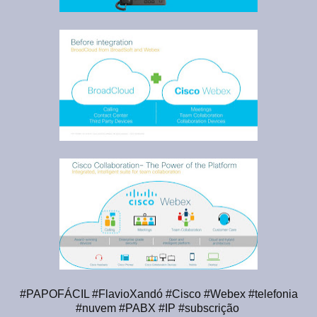
#PAPOFÁCIL #FlavioXandó #Cisco #Webex #telefonia
#nuvem #PABX #IP #subscrição