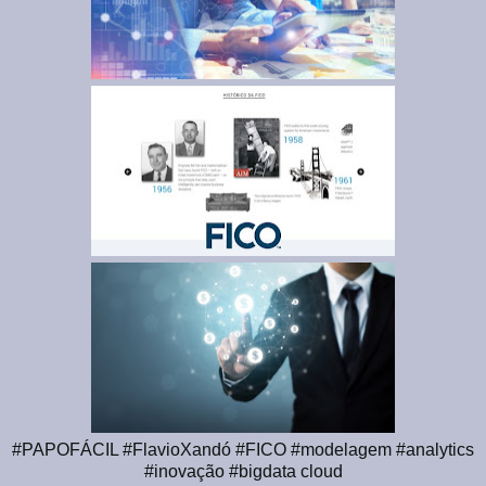
#PAPOFÁCIL #FlavioXandó #FICO #modelagem #analytics
#inovação #bigdata cloud