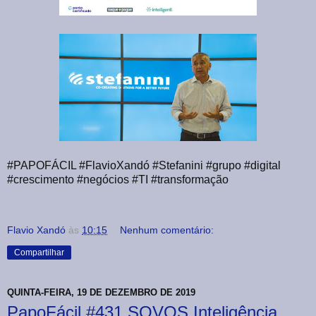
#PAPOFÁCIL #FlavioXandó #Stefanini #grupo #digital
#crescimento #negócios #TI #transformação
Flavio Xandó
às
10:15
Nenhum comentário:
Compartilhar
QUINTA-FEIRA, 19 DE DEZEMBRO DE 2019
PapoFácil #431 SOVOS Inteligência