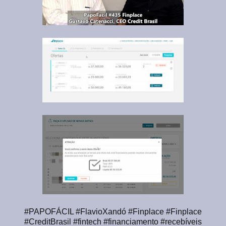
#PAPOFÁCIL #FlavioXandó #Finplace #Finplace
#CreditBrasil #fintech #financiamento #recebíveis