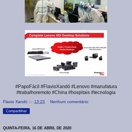
#PapoFácil #FlavioXandó #Lenovo #manufatura
#trabalhoremoto #China #hospitais #tecnologia
Flavio Xandó
às
13:23
Nenhum comentário:
Compartilhar
QUINTA-FEIRA, 16 DE ABRIL DE 2020