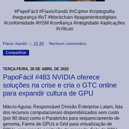
#PapoFácil #FlavioXandó #nCipher #criptografia
#segurança #IoT #blockchain #pagamentosdigitais
#conformidade #HSM #confiança #integridade #aplicações
#críticas
Flavio Xandó
às
15:30
Nenhum comentário:
Compartilhar
TERÇA-FEIRA, 28 DE ABRIL DE 2020
PapoFácil #483 NVIDIA oferece
soluções na crise e cria o GTC online
para expandir cultura de GPU
Márcio Aguiar, Responsável Divisão Enterprise Latam, fala
dos recursos computacionais disponibilizados sem custo
(por 90 dias) como o Parabricks para sequenciamento de
genoma, Farms de GPUs e Grid para virtualização de