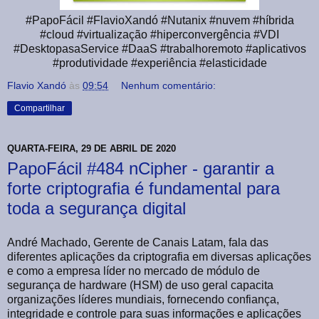
#PapoFácil #FlavioXandó #Nutanix #nuvem #híbrida
#cloud #virtualização #hiperconvergência #VDI
#DesktopasaService #DaaS #trabalhoremoto #aplicativos
#produtividade #experiência #elasticidade
Flavio Xandó
às
09:54
Nenhum comentário:
Compartilhar
QUARTA-FEIRA, 29 DE ABRIL DE 2020
PapoFácil #484 nCipher - garantir a
forte criptografia é fundamental para
toda a segurança digital
André Machado, Gerente de Canais Latam, fala das
diferentes aplicações da criptografia em diversas aplicações
e como a empresa líder no mercado de módulo de
segurança de hardware (HSM) de uso geral capacita
organizações líderes mundiais, fornecendo confiança,
integridade e controle para suas informações e aplicações