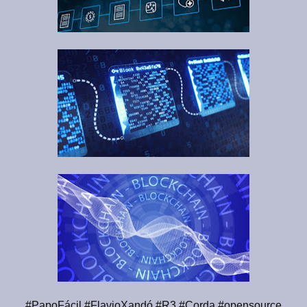
#PapoFácil #FlavioXandó #R3 #Corda #opensource