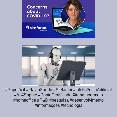
#Papofácil #FlavioXandó #Stefanini #InteligênciaArtificial
#AI #Sophie #PontoCertificado #trabalhoremoto
#homeoffice #P&D #pesquisa #desenvolvimento
#informações #tecnologia