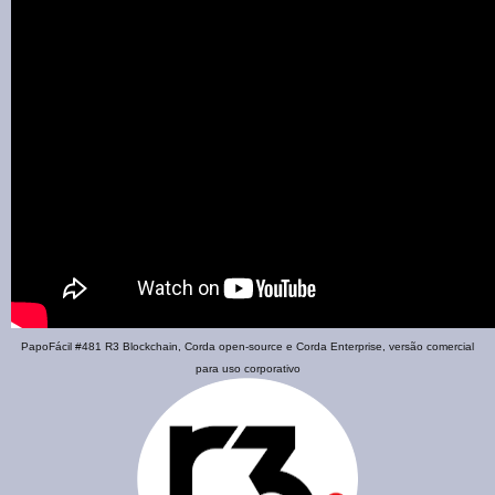
PapoFácil #481 R3 Blockchain, Corda open-source e Corda Enterprise, versão comercial
para uso corporativo