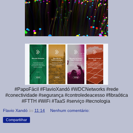
#PapoFácil #FlavioXandó #WDCNetworks #rede
#conectividade #segurança #controledeacesso #fibraótica
#FTTH #WiFi #TaaS #serviço #tecnologia
Flavio Xandó
às
11:14
Nenhum comentário:
Compartilhar