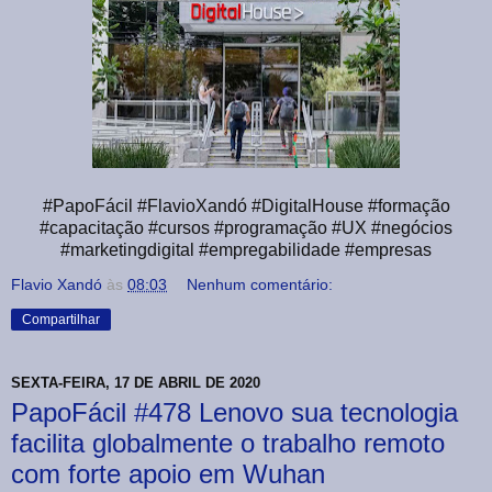
#PapoFácil #FlavioXandó #DigitalHouse #formação
#capacitação #cursos #programação #UX #negócios
#marketingdigital #empregabilidade #empresas
Flavio Xandó
às
08:03
Nenhum comentário:
Compartilhar
SEXTA-FEIRA, 17 DE ABRIL DE 2020
PapoFácil #478 Lenovo sua tecnologia
facilita globalmente o trabalho remoto
com forte apoio em Wuhan