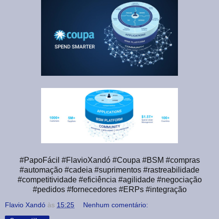
#PapoFácil #FlavioXandó #Coupa #BSM #compras
#automação #cadeia #suprimentos #rastreabilidade
#competitividade #eficiência #agilidade #negociação
#pedidos #fornecedores #ERPs #integração
Flavio Xandó
às
15:25
Nenhum comentário: