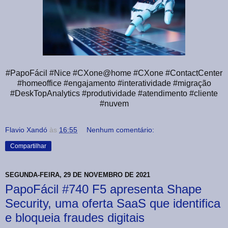
#PapoFácil #Nice #CXone@home #CXone #ContactCenter
#homeoffice #engajamento #interatividade #migração
#DeskTopAnalytics #produtividade #atendimento #cliente
#nuvem
Flavio Xandó
às
16:55
Nenhum comentário:
Compartilhar
SEGUNDA-FEIRA, 29 DE NOVEMBRO DE 2021
PapoFácil #740 F5 apresenta Shape
Security, uma oferta SaaS que identifica
e bloqueia fraudes digitais