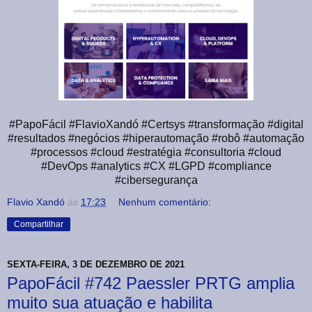
#PapoFácil #FlavioXandó #Certsys #transformação #digital
#resultados #negócios #hiperautomação #robô #automação
#processos #cloud #estratégia #consultoria #cloud
#DevOps #analytics #CX #LGPD #compliance
#cibersegurança
Flavio Xandó
às
17:23
Nenhum comentário:
Compartilhar
SEXTA-FEIRA, 3 DE DEZEMBRO DE 2021
PapoFácil #742 Paessler PRTG amplia
muito sua atuação e habilita