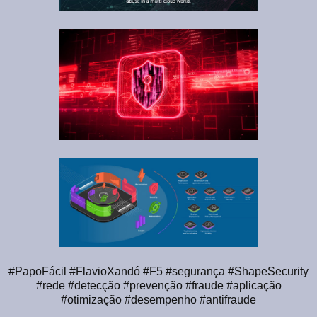
#PapoFácil #FlavioXandó #F5 #segurança #ShapeSecurity
#rede #detecção #prevenção #fraude #aplicação
#otimização #desempenho #antifraude