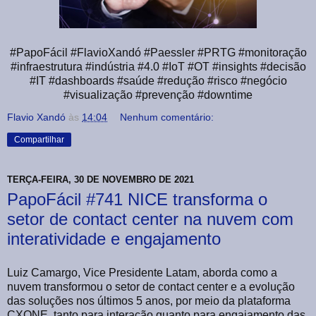
#PapoFácil #FlavioXandó #Paessler #PRTG #monitoração
#infraestrutura #indústria #4.0 #IoT #OT #insights #decisão
#IT #dashboards #saúde #redução #risco #negócio
#visualização #prevenção #downtime
Flavio Xandó
às
14:04
Nenhum comentário:
Compartilhar
TERÇA-FEIRA, 30 DE NOVEMBRO DE 2021
PapoFácil #741 NICE transforma o
setor de contact center na nuvem com
interatividade e engajamento
Luiz Camargo, Vice Presidente Latam, aborda como a
nuvem transformou o setor de contact center e a evolução
das soluções nos últimos 5 anos, por meio da plataforma
CXONE, tanto para interação quanto para engajamento das