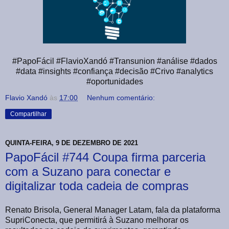
#PapoFácil #FlavioXandó #Transunion #análise #dados
#data #insights #confiança #decisão #Crivo #analytics
#oportunidades
Flavio Xandó
às
17:00
Nenhum comentário:
Compartilhar
QUINTA-FEIRA, 9 DE DEZEMBRO DE 2021
PapoFácil #744 Coupa firma parceria
com a Suzano para conectar e
digitalizar toda cadeia de compras
Renato Brisola, General Manager Latam, fala da plataforma
SupriConecta, que permitirá à Suzano melhorar os