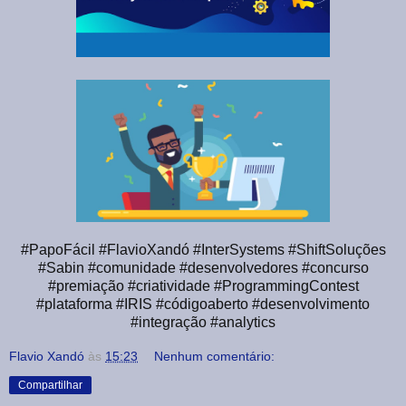
#PapoFácil #FlavioXandó #InterSystems #ShiftSoluções
#Sabin #comunidade #desenvolvedores #concurso
#premiação #criatividade #ProgrammingContest
#plataforma #IRIS #códigoaberto #desenvolvimento
#integração #analytics
Flavio Xandó
às
15:23
Nenhum comentário:
Compartilhar