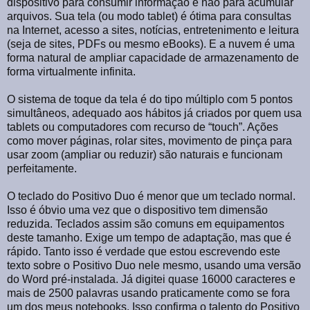
dispositivo para consumir informação e não para acumular
arquivos. Sua tela (ou modo tablet) é ótima para consultas
na Internet, acesso a sites, notícias, entretenimento e leitura
(seja de sites, PDFs ou mesmo eBooks). E a nuvem é uma
forma natural de ampliar capacidade de armazenamento de
forma virtualmente infinita.
O sistema de toque da tela é do tipo múltiplo com 5 pontos
simultâneos, adequado aos hábitos já criados por quem usa
tablets ou computadores com recurso de “touch”. Ações
como mover páginas, rolar sites, movimento de pinça para
usar zoom (ampliar ou reduzir) são naturais e funcionam
perfeitamente.
O teclado do Positivo Duo é menor que um teclado normal.
Isso é óbvio uma vez que o dispositivo tem dimensão
reduzida. Teclados assim são comuns em equipamentos
deste tamanho. Exige um tempo de adaptação, mas que é
rápido. Tanto isso é verdade que estou escrevendo este
texto sobre o Positivo Duo nele mesmo, usando uma versão
do Word pré-instalada. Já digitei quase 16000 caracteres e
mais de 2500 palavras usando praticamente como se fora
um dos meus notebooks. Isso confirma o talento do Positivo