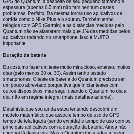
GPS do Quantum, a despeito de seu pequeno tamanho e
espessura (apenas 6.5 mm) não tem nenhum destes
problemas. Perfeito. Da mesma forma uso aplicativos de
corrida como o Nike Plus e o soürun. Também tenho
relógios com GPS (Garmin) e as distâncias medidas pelo
Quantum não se afastaram mais que 1% das medidas pelos
aplicativos rodando no smartphone. Isso é MUITO
importante!
Duração da bateria
Eu costumo fazer um teste muito minucioso, extenso, muitos
dias (pelo menos 20 ou 30). Assim tenho testado
smartphones. O teste da bateria do Quantum precisou ser
um pouco abreviado porque tive que iniciar testes com
outros dispositivos, mas segui usando o Quantum no dia a
dia, não em regime integral (mais detalhes adiante).
Detalhista que sou ainda estou tentando descobrir um
modelo matemático que associe tempo de uso de GPS,
tempo de tela ligada (sendo exibida) e tempo de uso com os
principais aplicativos com a duração da bateria. Ainda não
cheguei lá dessa vez. Mas o Quantum me ajudou a trazer