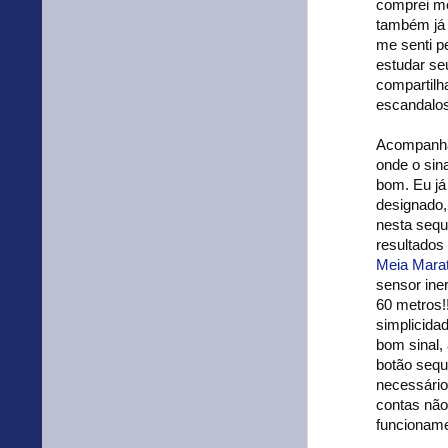
comprei me
também já 
me senti p
estudar se
compartilh
escandalos
Acompanha 
onde o sin
bom. Eu já
designado,
nesta sequ
resultados
Meia Mara
sensor ine
60 metros!
simplicida
bom sinal,
botão seque
necessário
contas não
funcioname