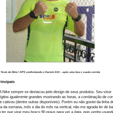
Teste do Nike+ GPS confrontando o Garmin 610 – após uma boa e suada corrida
rincipais
! A Nike sempre se destacou pelo design de seus produtos. Seu visor
ígitos igualmente grandes mostrando as horas, a combinação de co
 cativou (dentre outras disponíveis). Porém eu não gostei da linha d
a da semana, mês e dia do mês na vertical, não me agrada ler de ba
u ter que virar meu braço 90 graus para ver a data, pois venho usando