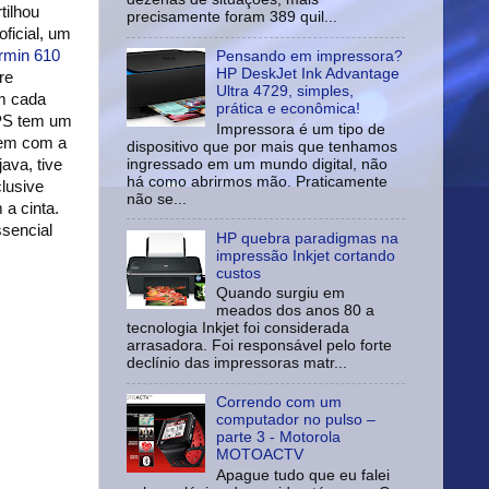
tilhou
precisamente foram 389 quil...
ficial, um
rmin 610
Pensando em impressora?
HP DeskJet Ink Advantage
re
Ultra 4729, simples,
em cada
prática e econômica!
GPS tem um
Impressora é um tipo de
vem com a
dispositivo que por mais que tenhamos
ingressado em um mundo digital, não
ava, tive
há como abrirmos mão. Praticamente
clusive
não se...
a cinta.
ssencial
HP quebra paradigmas na
impressão Inkjet cortando
custos
Quando surgiu em
meados dos anos 80 a
tecnologia Inkjet foi considerada
arrasadora. Foi responsável pelo forte
declínio das impressoras matr...
Correndo com um
computador no pulso –
parte 3 - Motorola
MOTOACTV
Apague tudo que eu falei