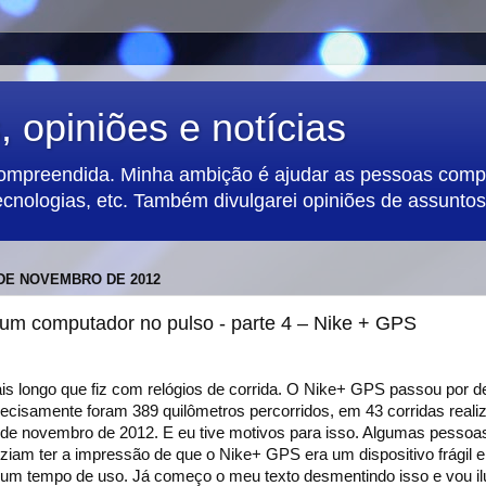
 opiniões e notícias
compreendida. Minha ambição é ajudar as pessoas compa
ecnologias, etc. Também divulgarei opiniões de assuntos 
 DE NOVEMBRO DE 2012
um computador no pulso - parte 4 – Nike + GPS
mais longo que fiz com relógios de corrida. O Nike+ GPS passou por 
recisamente foram 389 quilômetros percorridos, em 43 corridas reali
 de novembro de 2012. E eu tive motivos para isso. Algumas pesso
ziam ter a impressão de que o Nike+ GPS era um dispositivo frágil e
um tempo de uso. Já começo o meu texto desmentindo isso e vou ilu