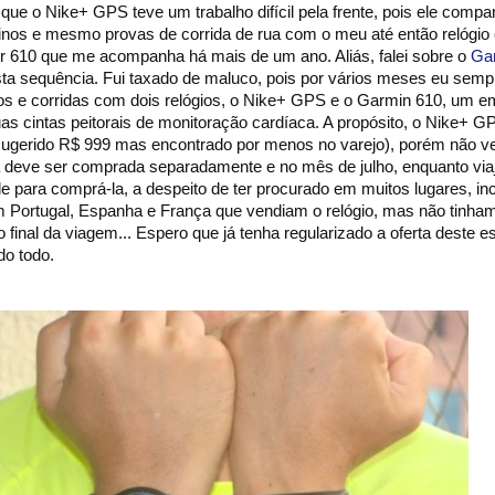
e o Nike+ GPS teve um trabalho difícil pela frente, pois ele compar
inos e mesmo provas de corrida de rua com o meu até então relógio o
 610 que me acompanha há mais de um ano. Aliás, falei sobre o
Ga
sta sequência. Fui taxado de maluco, pois por vários meses eu semp
nos e corridas com dois relógios, o Nike+ GPS e o Garmin 610, um 
as cintas peitorais de monitoração cardíaca. A propósito, o Nike+ 
(sugerido R$ 999 mas encontrado por menos no varejo), porém não 
ta deve ser comprada separadamente e no mês de julho, enquanto viaj
de para comprá-la, a despeito de ter procurado em muitos lugares, in
m Portugal, Espanha e França que vendiam o relógio, mas não tinham 
final da viagem... Espero que já tenha regularizado a oferta deste e
o todo.