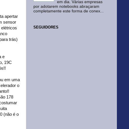
em dia. Várias empresas
por adotarem notebooks abraçaram
completamente este forma de conex...
ta apertar
Um sensor
SEGUIDORES
 elétricos
anco
para trás)
a e
lo, 19C
s!!
tou em uma
elerador o
nto!!
São 178
acostumar
uita
0 (não é o