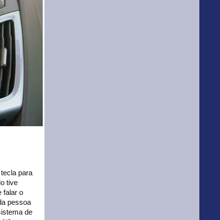
tecla para
o tive
falar o
ida pessoa
sistema de