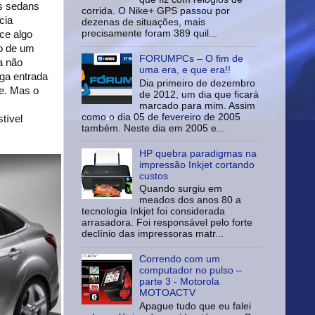
as sedans
corrida. O Nike+ GPS passou por
cia
dezenas de situações, mais
precisamente foram 389 quil...
ce algo
do de um
FORUMPCs – O fim de
a não
uma era, e que era!!
rga entrada
Dia primeiro de dezembro
e. Mas o
de 2012, um dia que ficará
marcado para mim. Assim
como o dia 05 de fevereiro de 2005
tível
também. Neste dia em 2005 e...
HP quebra paradigmas na
impressão Inkjet cortando
custos
Quando surgiu em
meados dos anos 80 a
tecnologia Inkjet foi considerada
arrasadora. Foi responsável pelo forte
declínio das impressoras matr...
Correndo com um
computador no pulso –
parte 3 - Motorola
MOTOACTV
Apague tudo que eu falei