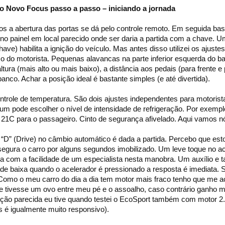
 Novo Focus passo a passo – iniciando a jornada
s a abertura das portas se dá pelo controle remoto. Em seguida bas
 no painel em local parecido onde ser daria a partida com a chave. 
ave) habilita a ignição do veículo. Mas antes disso utilizei os ajustes
o do motorista. Pequenas alavancas na parte inferior esquerda do b
ltura (mais alto ou mais baixo), a distância aos pedais (para frente e 
banco. Achar a posição ideal é bastante simples (e até divertida).
ontrole de temperatura. São dois ajustes independentes para motorist
um pode escolher o nível de intensidade de refrigeração. Por exemp
e 21C para o passageiro. Cinto de segurança afivelado. Aqui vamos nó
“D” (Drive) no câmbio automático é dada a partida. Percebo que es
egura o carro por alguns segundos imobilizado. Um leve toque no ac
a com a facilidade de um especialista nesta manobra. Um auxílio e ta
de baixa quando o acelerador é pressionado a resposta é imediata. 
Como o meu carro do dia a dia tem motor mais fraco tenho que me 
e tivesse um ovo entre meu pé e o assoalho, caso contrário ganho m
ção parecida eu tive quando testei o EcoSport também com motor 2.
é igualmente muito responsivo).