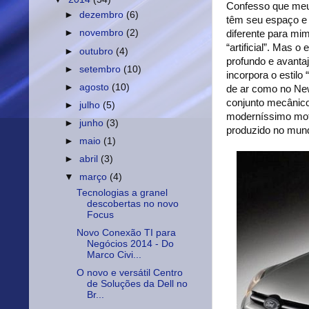
Confesso que meu 
►
dezembro
(6)
têm seu espaço e 
►
novembro
(2)
diferente para mi
“artificial”. Mas
►
outubro
(4)
profundo e avantaj
►
setembro
(10)
incorpora o estilo
►
agosto
(10)
de ar como no New
conjunto mecânico
►
julho
(5)
moderníssimo moto
►
junho
(3)
produzido no mun
►
maio
(1)
►
abril
(3)
▼
março
(4)
Tecnologias a granel
descobertas no novo
Focus
Novo Conexão TI para
Negócios 2014 - Do
Marco Civi...
O novo e versátil Centro
de Soluções da Dell no
Br...