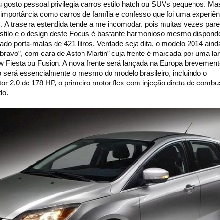
gosto pessoal privilegia carros estilo hatch ou SUVs pequenos. M
importância como carros de família e confesso que foi uma experiên
m. A traseira estendida tende a me incomodar, pois muitas vezes pare
 o estilo e o design deste Focus é bastante harmonioso mesmo dispon
ado porta-malas de 421 litros. Verdade seja dita, o modelo 2014 aind
 “bravo”, com cara de Aston Martin” cuja frente é marcada por uma la
 Fiesta ou Fusion. A nova frente será lançada na Europa brevement
 será essencialmente o mesmo do modelo brasileiro, incluindo o
r 2.0 de 178 HP, o primeiro motor flex com injeção direta de combus
do.