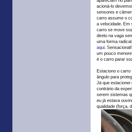
apareciam no pain
acioná-lo devemos
sensores e câmer
carro assume o con
a velocidade. Em s
carro se move soz
direto na vaga se
uma forma radical
aqui
. Sensacional
um pouco menores 
é o carro parar s
Estaciono o carro
ângulo para prote
Já que estacione
contrário da expe
serem sistemas qu
eu já estava ouvi
qualidade (força, 