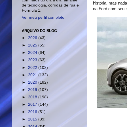
com fatos do dia a dia, amante
história, mas nad
de tecnologia, corridas de rua e
da Ford com seu m
Fórmula 1.
Ver meu perfil completo
ARQUIVO DO BLOG
►
2026
(43)
►
2025
(55)
►
2024
(64)
►
2023
(63)
►
2022
(102)
►
2021
(132)
►
2020
(182)
►
2019
(107)
►
2018
(198)
►
2017
(144)
►
2016
(51)
►
2015
(39)
▼
2014
(54)