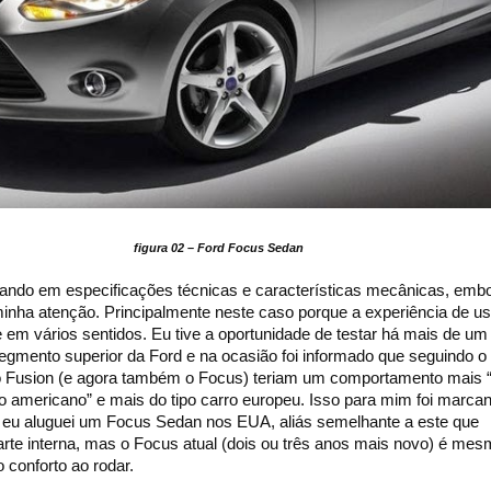
figura 02 – Ford Focus Sedan
alando em especificações técnicas e características mecânicas, embo
nha atenção. Principalmente neste caso porque a experiência de uso
 em vários sentidos. Eu tive a oportunidade de testar há mais de um
segmento superior da Ford e na ocasião foi informado que seguindo o
o Fusion (e agora também o Focus) teriam um comportamento mais “
o americano” e mais do tipo carro europeu. Isso para mim foi marcan
eu aluguei um Focus Sedan nos EUA, aliás semelhante a este que
arte interna, mas o Focus atual (dois ou três anos mais novo) é me
 conforto ao rodar.