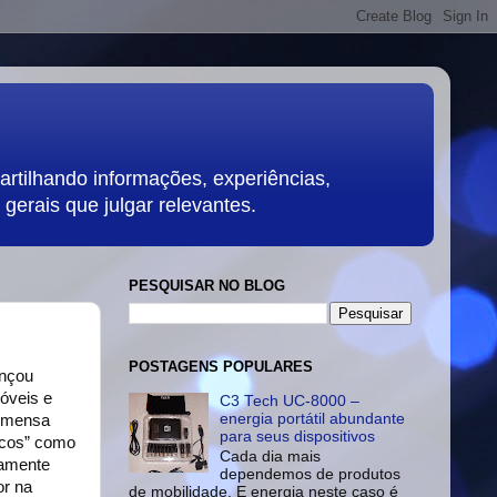
rtilhando informações, experiências,
gerais que julgar relevantes.
PESQUISAR NO BLOG
POSTAGENS POPULARES
ançou
óveis e
C3 Tech UC-8000 –
energia portátil abundante
 imensa
para seus dispositivos
nicos” como
Cada dia mais
camente
dependemos de produtos
or na
de mobilidade. E energia neste caso é