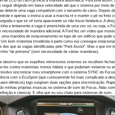
el de LCD do carro já inicie a manobra automática. Funciona assim,
 seguir dirigindo em baixa velocidade até que o sistema por meio de
as detecte uma vaga compatível com o tamanho do carro. Depois di
trole e apenas o instrui a usar a marcha ré e manter o pé no freio c
eguida o que se vê seria apavorante se não fosse fantástico. A dire
inha e lentamente a vaga é preenchida de uma vez só, ou seja, o Fo
m necessidade de manobra adicional. A Ford fez um vídeo que mostr
, uma manobra de estacionamento no topo de um edifício que pode s
! Um bom motorista (modéstia à parte como eu) consegue estaciona
dos que as vagas identificadas pelo “Park Assist”. Mas o que me 
ozinho “de primeira” (sem necessidade de várias manobras).
 e observo que os espelhos retrovisores externos se recolhem fecha
ge-los contra motoristas menos hábeis e que poderiam esbarrar ou ar
i resolvo sincronizar meu smartphone com o sistema SYNC do Focu
riência com o EcoSport (que curiosamente foi mais complicado a des
ase idênticos) logo surgiram duas opções para sincronização. Rap
ndo minhas próprias músicas no sistema de som do Focus. Aliás som
definição e clareza). E olha que eu sou chato para sistemas de som.