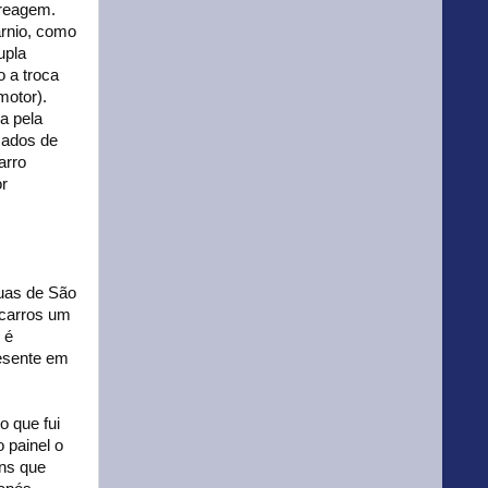
breagem.
rnio, como
upla
 a troca
motor).
a pela
zados de
arro
or
ruas de São
 carros um
 é
resente em
o que fui
 painel o
ens que