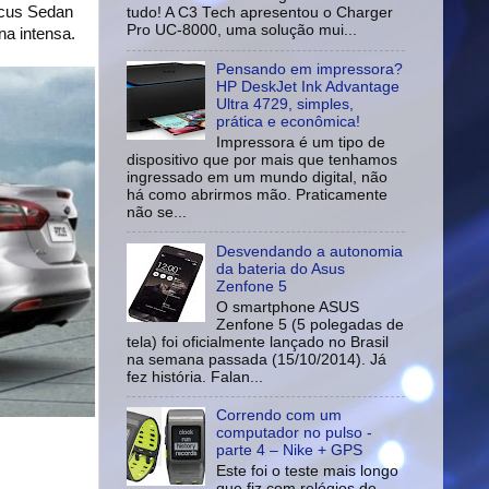
ocus Sedan
tudo! A C3 Tech apresentou o Charger
Pro UC-8000, uma solução mui...
a intensa.
Pensando em impressora?
HP DeskJet Ink Advantage
Ultra 4729, simples,
prática e econômica!
Impressora é um tipo de
dispositivo que por mais que tenhamos
ingressado em um mundo digital, não
há como abrirmos mão. Praticamente
não se...
Desvendando a autonomia
da bateria do Asus
Zenfone 5
O smartphone ASUS
Zenfone 5 (5 polegadas de
tela) foi oficialmente lançado no Brasil
na semana passada (15/10/2014). Já
fez história. Falan...
Correndo com um
computador no pulso -
parte 4 – Nike + GPS
Este foi o teste mais longo
que fiz com relógios de