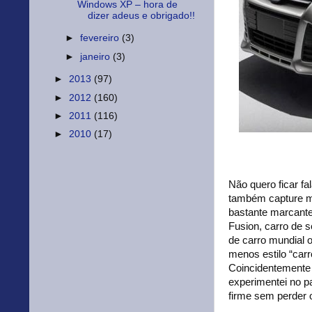
Windows XP – hora de
dizer adeus e obrigado!!
►
fevereiro
(3)
►
janeiro
(3)
►
2013
(97)
►
2012
(160)
►
2011
(116)
►
2010
(17)
Não quero ficar f
também capture mi
bastante marcante
Fusion, carro de 
de carro mundial 
menos estilo “carr
Coincidentemente 
experimentei no p
firme sem perder o