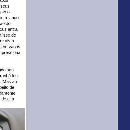
 após
 seus
sso o
ontrolando
ção do
cus entra
a isso de
er visto
r em vagas
impressiona
ndo seu
ranhá-los.
s. Mas ao
peito de
idamente
 de alta