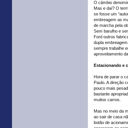
O câmbio denomin
Mas e daí? O term
se fosse um “auto
embreagem as marc
de marcha pela ob
Sem barulho e sem
Ford outros fabr
dupla embreagem.
sempre trabalhe e
aproveitamento da
Estacionando e 
Hora de parar o c
Paulo. A direção 
pouco mais pesad
bastante apropria
muitos carros.
Mas no meio da man
ao sair de casa n
botão de acioname