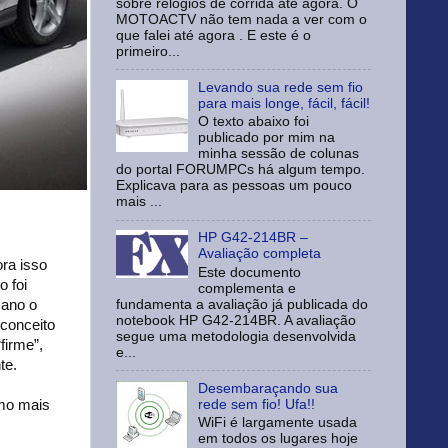
sobre relógios de corrida até agora. O
MOTOACTV não tem nada a ver com o
que falei até agora . E este é o
primeiro...
Levando sua rede sem fio
para mais longe, fácil, fácil!
O texto abaixo foi
publicado por mim na
minha sessão de colunas
do portal FORUMPCs há algum tempo.
Explicava para as pessoas um pouco
mais ...
HP G42-214BR –
Avaliação completa
ra isso
Este documento
 foi
complementa e
fundamenta a avaliação já publicada do
 ano o
notebook HP G42-214BR. A avaliação
 conceito
segue uma metodologia desenvolvida
firme”,
e...
te.
Desembaraçando sua
rede sem fio! Ufa!!
smo mais
WiFi é largamente usada
em todos os lugares hoje