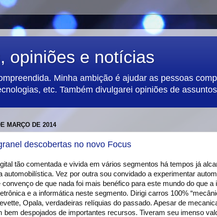
 opiniões e notícias
compreendida. Minha ambição é ajudar as pessoas compa
ecnologias, etc. Também divulgarei opiniões de assuntos 
DE MARÇO DE 2014
granel descobertas no novo Focus
gital tão comentada e vivida em vários segmentos há tempos já alc
a automobilística. Vez por outra sou convidado a experimentar autom
convenço de que nada foi mais benéfico para este mundo do que a
letrônica e a informática neste segmento. Dirigi carros 100% “mecâ
evette, Opala, verdadeiras relíquias do passado. Apesar de mecani
 bem despojados de importantes recursos. Tiveram seu imenso val