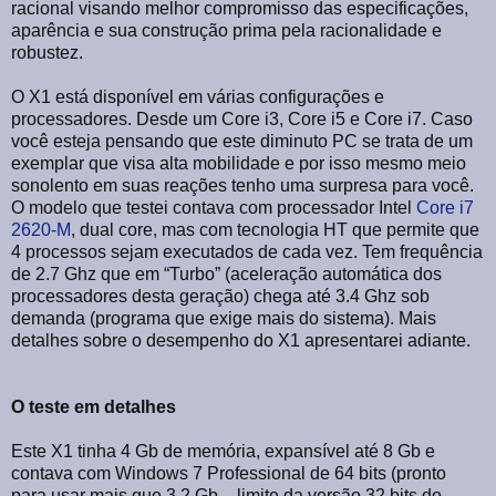
racional visando melhor compromisso das especificações,
aparência e sua construção prima pela racionalidade e
robustez.
O X1 está disponível em várias configurações e
processadores. Desde um Core i3, Core i5 e Core i7. Caso
você esteja pensando que este diminuto PC se trata de um
exemplar que visa alta mobilidade e por isso mesmo meio
sonolento em suas reações tenho uma surpresa para você.
O modelo que testei contava com processador Intel
Core i7
2620-M
, dual core, mas com tecnologia HT que permite que
4 processos sejam executados de cada vez. Tem frequência
de 2.7 Ghz que em “Turbo” (aceleração automática dos
processadores desta geração) chega até 3.4 Ghz sob
demanda (programa que exige mais do sistema). Mais
detalhes sobre o desempenho do X1 apresentarei adiante.
O teste em detalhes
Este X1 tinha 4 Gb de memória, expansível até 8 Gb e
contava com Windows 7 Professional de 64 bits (pronto
para usar mais que 3.2 Gb – limite da versão 32 bits do