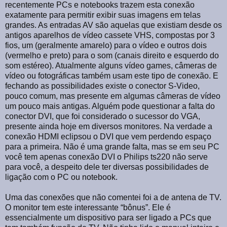
recentemente PCs e notebooks trazem esta conexão
exatamente para permitir exibir suas imagens em telas
grandes. As entradas AV são aquelas que existiam desde os
antigos aparelhos de vídeo cassete VHS, compostas por 3
fios, um (geralmente amarelo) para o vídeo e outros dois
(vermelho e preto) para o som (canais direito e esquerdo do
som estéreo). Atualmente alguns vídeo games, câmeras de
vídeo ou fotográficas também usam este tipo de conexão. E
fechando as possibilidades existe o conector S-Video,
pouco comum, mas presente em algumas câmeras de vídeo
um pouco mais antigas. Alguém pode questionar a falta do
conector DVI, que foi considerado o sucessor do VGA,
presente ainda hoje em diversos monitores. Na verdade a
conexão HDMI eclipsou o DVI que vem perdendo espaço
para a primeira. Não é uma grande falta, mas se em seu PC
você tem apenas conexão DVI o Philips ts220 não serve
para você, a despeito dele ter diversas possibilidades de
ligação com o PC ou notebook.
Uma das conexões que não comentei foi a de antena de TV.
O monitor tem este interessante “bônus”. Ele é
essencialmente um dispositivo para ser ligado a PCs que