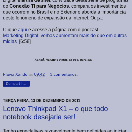
Digital
Martha Gabriel
, convidada desta série de programas
do
Conexão TI para Negócios
, compara os investimentos
que ocorrem no Brasil e no Exterior e aborda a importância
deste fenômeno de expansão da internet. Ouça:
Clique
aqui
e acesse a página com o podcast
Marketing Digital: verbas aumentam mais do que em outras
mídias
[6:58]
Xandó, Renato e Perin, da esq. para dir.
Flavio Xandó
às
09:42
3 comentários:
Compartilhar
TERÇA-FEIRA, 13 DE DEZEMBRO DE 2011
Lenovo Thinkpad X1 – o que todo
notebook desejaria ser!
Tenho expectativas razoavelmente bem definidas ao iniciar