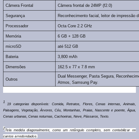
Câmera Frontal
Câmera frontal de 24MP (f2.0)
Segurança
Reconhecimento facial, leitor de impressão di
Processador
Octa Core 2.2 GHz
Memória
6 GB + 128 GB
microSD
até 512 GB
Bateria
3,800 mAh
Dimensões
162.5 x 77 x 7.8 mm
Dual Messenger, Pasta Segura, Reconhecimen
Outros
Atmos, Samsung Pay.
1
19 categorias disponíveis: Comida, Retratos, Flores, Cenas internas, Animais,
Paisagens, Vegetação, Árvores, Céu, Montanhas, Praias, Nascente e poente, Água,
Cenas urbanas, Cenas noturnas, Cachoeiras, Neve, Pássaros, Texto.
2
Tela medida diagonalmente, como um retângulo completo, sem contabilizar os
cantos arredondados.