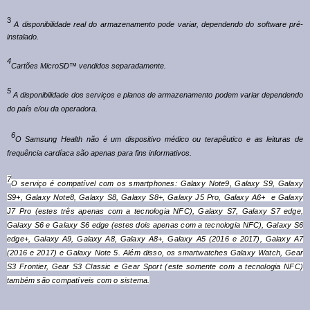
3
A disponibilidade real do armazenamento pode variar, dependendo do software pré-
instalado.
4
Cartões MicroSD™ vendidos separadamente.
5
A disponibilidade dos serviços e planos de armazenamento podem variar dependendo
do país e/ou da operadora.
6
O Samsung Health não é um dispositivo médico ou terapêutico e as leituras de
frequência cardíaca são apenas para fins informativos.
7
O serviço é compatível com os smartphones: Galaxy Note9, Galaxy S9, Galaxy
S9+, Galaxy Note8, Galaxy S8, Galaxy S8+, Galaxy J5 Pro, Galaxy A6+ e Galaxy
J7 Pro (estes três apenas com a tecnologia NFC), Galaxy S7, Galaxy S7 edge,
Galaxy S6 e Galaxy S6 edge (estes dois apenas com a tecnologia NFC), Galaxy S6
edge+, Galaxy A9, Galaxy A8, Galaxy A8+, Galaxy A5 (2016 e 2017), Galaxy A7
(2016 e 2017) e Galaxy Note 5. Além disso, os smartwatches Galaxy Watch, Gear
S3 Frontier, Gear S3 Classic e Gear Sport (este somente com a tecnologia NFC)
também são compatíveis com o sistema.