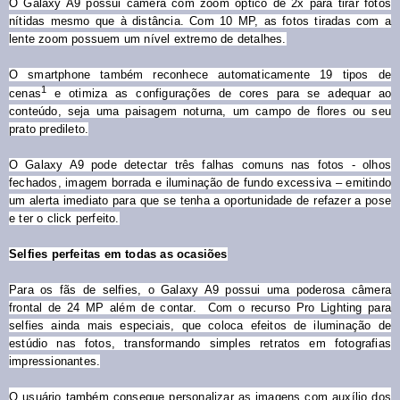
O Galaxy A9 possui câmera com zoom óptico de 2x para tirar fotos
nítidas mesmo que à distância. Com 10 MP, as fotos tiradas com a
lente zoom possuem um nível extremo de detalhes.
O smartphone também reconhece automaticamente 19 tipos de
1
cenas
e otimiza as configurações de cores para se adequar ao
conteúdo, seja uma paisagem noturna, um campo de flores ou seu
prato predileto.
O Galaxy A9 pode detectar três falhas comuns nas fotos - olhos
fechados, imagem borrada e iluminação de fundo excessiva – emitindo
um alerta imediato para que se tenha a oportunidade de refazer a pose
e ter o click perfeito.
Selfies perfeitas em todas as ocasiões
Para os fãs de selfies, o Galaxy A9 possui uma poderosa câmera
frontal de 24 MP além de contar.
Com o recurso Pro Lighting para
selfies ainda mais especiais, que coloca efeitos de iluminação de
estúdio nas fotos, transformando simples retratos em fotografias
impressionantes.
O usuário também consegue personalizar as imagens com auxílio dos