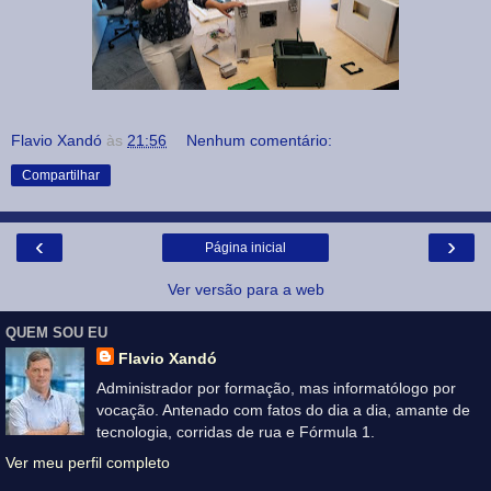
Flavio Xandó
às
21:56
Nenhum comentário:
Compartilhar
‹
›
Página inicial
Ver versão para a web
QUEM SOU EU
Flavio Xandó
Administrador por formação, mas informatólogo por
vocação. Antenado com fatos do dia a dia, amante de
tecnologia, corridas de rua e Fórmula 1.
Ver meu perfil completo