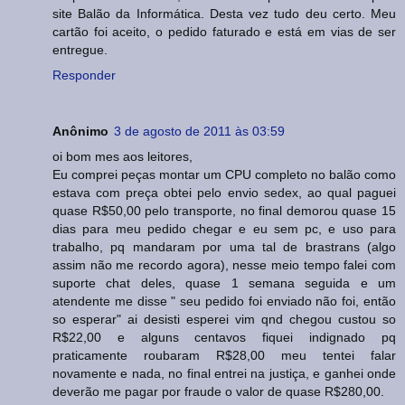
site Balão da Informática. Desta vez tudo deu certo. Meu
cartão foi aceito, o pedido faturado e está em vias de ser
entregue.
Responder
Anônimo
3 de agosto de 2011 às 03:59
oi bom mes aos leitores,
Eu comprei peças montar um CPU completo no balão como
estava com preça obtei pelo envio sedex, ao qual paguei
quase R$50,00 pelo transporte, no final demorou quase 15
dias para meu pedido chegar e eu sem pc, e uso para
trabalho, pq mandaram por uma tal de brastrans (algo
assim não me recordo agora), nesse meio tempo falei com
suporte chat deles, quase 1 semana seguida e um
atendente me disse " seu pedido foi enviado não foi, então
so esperar" ai desisti esperei vim qnd chegou custou so
R$22,00 e alguns centavos fiquei indignado pq
praticamente roubaram R$28,00 meu tentei falar
novamente e nada, no final entrei na justiça, e ganhei onde
deverão me pagar por fraude o valor de quase R$280,00.