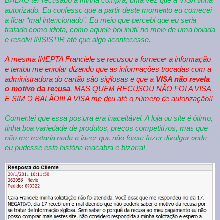
BALÃO ter recusado a minha compra, uma vez que a VISA tinha
autorizado. Eu confesso que a partir deste momento eu comecei
a ficar “mal intencionado”. Eu meio que percebi que eu seria
tratado como idiota, como aquele boi inútil no meio de uma boiada
e resolvi INSISTIR até que algo acontecesse.
A mesma INEPTA Franciele se recusou a fornecer a informação
e tentou me enrolar dizendo que as informações trocadas com a
administradora do cartão são sigilosas e que a
VISA não revela
o motivo da recusa
. MAS QUEM RECUSOU NÃO FOI A VISA
E SIM O BALÃO!!! A VISA me deu até o número de autorização!!
Comentei que essa postura era inaceitável. A loja ou site é ótimo,
tinha boa variedade de produtos, preços competitivos, mas que
não me restaria nada a fazer que não fosse fazer divulgar onde
eu pudesse esta história macabra e bizarra!