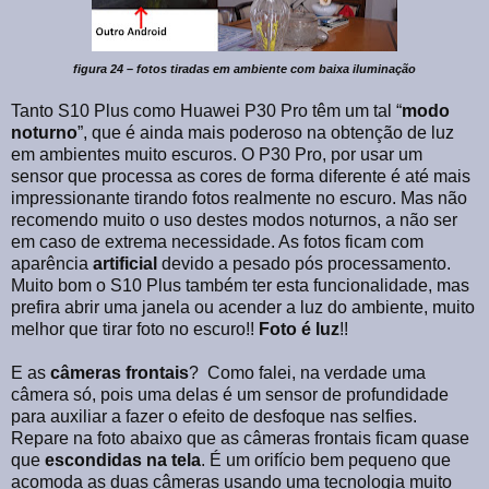
figura 24 – fotos tiradas em ambiente com baixa iluminação
Tanto S10 Plus como Huawei P30 Pro têm um tal “
modo
noturno
”, que é ainda mais poderoso na obtenção de luz
em ambientes muito escuros. O P30 Pro, por usar um
sensor que processa as cores de forma diferente é até mais
impressionante tirando fotos realmente no escuro. Mas não
recomendo muito o uso destes modos noturnos, a não ser
em caso de extrema necessidade. As fotos ficam com
aparência
artificial
devido a pesado pós processamento.
Muito bom o S10 Plus também ter esta funcionalidade, mas
prefira abrir uma janela ou acender a luz do ambiente, muito
melhor que tirar foto no escuro!!
Foto é luz
!!
E as
câmeras frontais
?
Como falei, na verdade uma
câmera só, pois uma delas é um sensor de profundidade
para auxiliar a fazer o efeito de desfoque nas selfies.
Repare na foto abaixo que as câmeras frontais ficam quase
que
escondidas na tela
. É um orifício bem pequeno que
acomoda as duas câmeras usando uma tecnologia muito