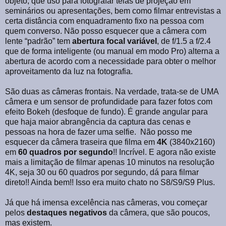
objeto, que uso para fotografar telas de projeção em
seminários ou apresentações, bem como filmar entrevistas a
certa distância com enquadramento fixo na pessoa com
quem converso. Não posso esquecer que a câmera com
lente “padrão” tem
abertura focal variável
, de f/1.5 a f/2.4
que de forma inteligente (ou manual em modo Pro) alterna a
abertura de acordo com a necessidade para obter o melhor
aproveitamento da luz na fotografia.
São duas as câmeras frontais. Na verdade, trata-se de UMA
câmera e um sensor de profundidade para fazer fotos com
efeito Bokeh (desfoque de fundo). É grande angular para
que haja maior abrangência da captura das cenas e
pessoas na hora de fazer uma selfie.
Não posso me
esquecer da câmera traseira que filma em
4K
(3840x2160)
em
60 quadros por segundo
!! Incrível. E agora não existe
mais a limitação de filmar apenas 10 minutos na resolução
4K, seja 30 ou 60 quadros por segundo, dá para filmar
direto!! Ainda bem!! Isso era muito chato no S8/S9/S9 Plus.
Já que há imensa excelência nas câmeras, vou começar
pelos
destaques negativos
da câmera, que são poucos,
mas existem.