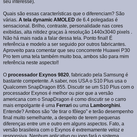
seu interesse).
Quais são essas características que o diferenciam? São
várias.
A tela dynamic AMOLED
de 6.4 polegadas é
sensacional. Brilho, contraste, personalidade nas cores
exibidas, alta nitidez graças à resolução 1440x3040 pixels .
Não há mais nada a falar dessa tela. Ponto final! É
referência e modelo a ser seguido por outros fabricantes.
Aproveito para comentar que seu concorrente Huawei P30
Pro tem uma tela também muito boa, ambos são para mim
referência neste aspecto!!
O
processador Exynos 9820
, fabricado pela Samsung é
bastante competente. A saber, nos USA o S10 Plus usa o
Qualcomm SnapDragon 855. Discutir se um S10 Plus com o
processador Exynos é melhor ou pior que a versão
americana com o SnapDragon é como discutir se o carro
mais empolgante é uma
Ferrari
ou uma
Lamborghini
.
Entende? Ambos são “de tirar o fôlego” e terão desempenho
final muito semelhante, a despeito de terem pequenas
diferenças entre um e outro em alguns aspectos. Fato, a
versão brasileira com o Exynos é extremamente veloz e
responsiva. Nenhum aplicativo ou jogo fará o sistema