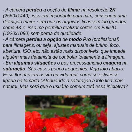
- A câmera
perdeu
a opção de
filmar
na resolução
2K
(2560x1440), isso era importante para mim, conseguia uma
definição maior, sem que os arquivos ficassem tão grandes
como 4K e
isso me permitia realizar cortes em FullHD
(1920x1080) sem perda de qualidade.
- A câmera
perdeu
a
opção
de
modo
Pro
(profissional)
para filmagens, ou seja, ajustes manuais de brilho, foco,
abertura, ISO, etc. não estão mais disponíveis, que impede
alguém mais detalhista de controlar totalmente a filmagem.
- Em
algumas
situações
o pós processamento
exagera
na
saturação
. São casos pouco frequentes. Veja foto abaixo.
Essa flor não era assim na vida real, como se estivesse
ligada na tomada!! Atenuando a saturação a foto fica mais
natural. Mas será que o usuário comum terá essa iniciativa?