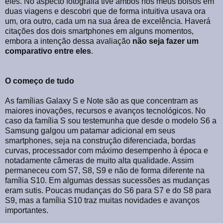
eles. No aspecto fotografia tive ambos nos meus bolsos em
duas viagens e descobri que de forma intuitiva usava ora
um, ora outro, cada um na sua área de excelência. Haverá
citações dos dois smartphones em alguns momentos,
embora a intenção dessa avaliação
não seja fazer um
comparativo entre eles
.
O começo de tudo
As famílias Galaxy S e Note são as que concentram as
maiores inovações, recursos e avanços tecnológicos. No
caso da família S sou testemunha que desde o modelo S6 a
Samsung galgou um patamar adicional em seus
smartphones, seja na construção diferenciada, bordas
curvas, processador com máximo desempenho à época e
notadamente câmeras de muito alta qualidade. Assim
permaneceu com S7, S8, S9 e não de forma diferente na
família S10. Em algumas dessas sucessões as mudanças
eram sutis. Poucas mudanças do S6 para S7 e do S8 para
S9, mas a família S10 traz muitas novidades e avanços
importantes.