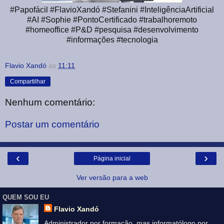
#Papofácil #FlavioXandó #Stefanini #InteligênciaArtificial
#AI #Sophie #PontoCertificado #trabalhoremoto
#homeoffice #P&D #pesquisa #desenvolvimento
#informações #tecnologia
Flavio Xandó
às
11:11
Compartilhar
Nenhum comentário:
Postar um comentário
‹
›
Página inicial
Ver versão para a web
QUEM SOU EU
Flavio Xandó
Administrador por formação, mas informatólogo por