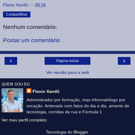
Flavio Xandó
às
08:34
Compartilhar
Nenhum comentário:
Postar um comentário
‹
›
Página inicial
Ver versão para a web
QUEM SOU EU
Flavio Xandó
Administrador por formação, mas informatólogo por
vocação. Antenado com fatos do dia a dia, amante de
tecnologia, corridas de rua e Fórmula 1.
Ver meu perfil completo
Tecnologia do
Blogger
.