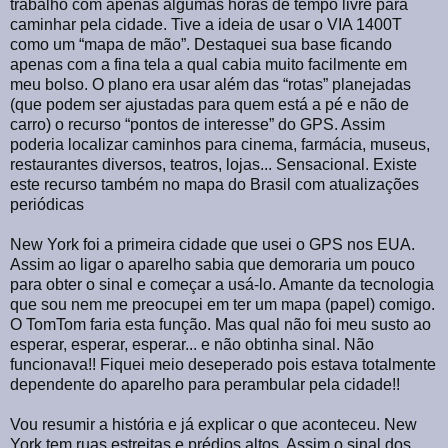
trabalho com apenas algumas horas de tempo livre para
caminhar pela cidade. Tive a ideia de usar o VIA 1400T
como um “mapa de mão”. Destaquei sua base ficando
apenas com a fina tela a qual cabia muito facilmente em
meu bolso. O plano era usar além das “rotas” planejadas
(que podem ser ajustadas para quem está a pé e não de
carro) o recurso “pontos de interesse” do GPS. Assim
poderia localizar caminhos para cinema, farmácia, museus,
restaurantes diversos, teatros, lojas... Sensacional. Existe
este recurso também no mapa do Brasil com atualizações
periódicas
New York foi a primeira cidade que usei o GPS nos EUA.
Assim ao ligar o aparelho sabia que demoraria um pouco
para obter o sinal e começar a usá-lo. Amante da tecnologia
que sou nem me preocupei em ter um mapa (papel) comigo.
O TomTom faria esta função. Mas qual não foi meu susto ao
esperar, esperar, esperar... e não obtinha sinal. Não
funcionava!! Fiquei meio deseperado pois estava totalmente
dependente do aparelho para perambular pela cidade!!
Vou resumir a história e já explicar o que aconteceu. New
York tem ruas estreitas e prédios altos. Assim o sinal dos