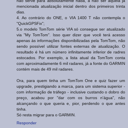
não serve para absolutamente nada, a não ser aquela já
mencionada atualização inicial dentro dos primeiros trinta
dias.
4. Ao contrário do ONE, o VIA 1400 T não contempla o
"QuickGPSFix";
5.o modelo TomTom série VIA só consegue ser atualizado
via "My TomTom". Isso quer dizer que você terá acesso
apenas às informações disponibilizadas pela TomTom, não
sendo possível utilizar fontes externas de atualização. O
resultado é há um número infinitamente inferior de radres
estocados. Por exemplo, a lista atual da TomTom conta
com aproximadamente 6 mil radares, já a fonte do GARMIN
contém mais de 49 mil radares.
Ora, para quem tinha um TomTom One e quiz fazer um
upgrade, prestigiando a marca, para um sistema superior -
com informação de tráfego - inclusive custando o dobro do
preço, acabou por "dar com os burros n'água", não
alcançando o que queria e, pior, perdendo o que antes
tinha.
Só resta migrar para o GARMIN.
Responder