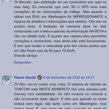
Oi Marcelo, que satisfação ter um comentário seu aqui no
meu blog. Eu concordo que com 3G o GPS teria mais
condições de ter informações de tráfego. Mas quando o
utilizei nos EUA, em Washington foi IMPRESSIONANTE a
riqueza de detalhes e informações que obtinha. Cito isso no
próprio texto. A limitação de memória deve ter sido
contornada com a leitura apenas da informação NA ROTA e
não na cidade toda. E quanto aos radares,eles permitirão
correções e acréscimos, mas ainda não está funcionando.
E tem que mudar a velocidade pois tem vários pontos que
em São Paulo caiu de 60 para 70 Km/h.
Grande abraço
Responder
Flavio Xandó
8 de dezembro de 2011 às 14:27
Oi Vitor vou te contar uma coisa. O sistema de trânsito do
TOMTOM está NESTE MOMENTO (há uma semana pelo
menos) com instabilidade. Ou não conecta ou conecta e
não acrescenta dado algum. E olha que quando eu testei
estava bem legal, não tanto como em Washington, mas
estava legal. É uma pena ter esta variação no nível do