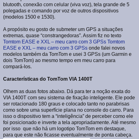
blutooth, conexão com celular (viva voz), tela grande de 5
polegadas e comando por voz de outros dispositivos
(modelos 1500 e 1530).
A propósito eu gosto de submeter um GPS a situações
extremas, quase “constrangedoras”. Assim fiz no texto
Tomtom EASE e XXL – meu carro com 3 GPSs
Tomtom
EASE e XXL – meu carro com 3 GPSs
onde falei novos
modelos também da TomTom e usei 3 GPSs (um Garmin e
dois TomTom) ao mesmo tempo em meu carro para
compará-los.
Características do TomTom VIA 1400T
Olhem as duas fotos abaixo. Dá para ter a noção exata do
VIA 1400T com seu sistema de fixação inteligente. Ele pode
ser rotacionado 180 graus e colocado tanto no parabrisas
como sobre uma superfície plana no console do carro. Para
isso o dispositivo tem a “inteligência” de perceber como ele
foi posicionado e inverte a tela apropriadamente. Até mesmo
por isso que não há um logotipo TomTom em destaque,
para que este não ficasse eventualmente de ponta cabeça.