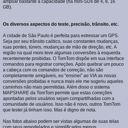
ampliar bastante a capacidade (há mini-SDs de 4, 8, 16
GB).
Os diversos aspectos do teste, precisão, trânsito, etc.
A cidade de São Paulo é perfeita para estressar um GPS.
Seja por seu trânsito caótico, suas constantes mudanças,
ruas pontes, túneis, mudanças de mão de direção, etc. A
região na qual moro teve algumas conversões à esquerda
recentemente proibidas. O TomTom dispõe em sua interface
comandos para registrar correções. Após quebrar um pouco
a cabeça com os comandos de correção, não são
completamente amigáveis, eu “ensinei” ao VIA as novas
conversões proibidas e nunca mais ele me sugeriu aqueles
caminhos não mais permitidas. Além disso o sistema
MAPSHARE da TomTom permite que estas correções
apontadas pelos usuários sejam compartilhadas com a
comunidade de usuários. Isso não é novo, outros TomTom
que testei já tinham isso. Mas é digno de nota.
Nas fotos abaixo podem ser vistas algumas de suas telas
com seus remodelados e simplificados menus.