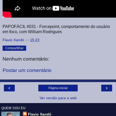
PAPOFÁCIL #031 - Forcepoint, comportamento do usuário
em foco, com William Rodrigues
Flavio Xandó
às
15:23
Compartilhar
Nenhum comentário:
Postar um comentário
‹
›
Página inicial
Ver versão para a web
QUEM SOU EU
Flavio Xandó