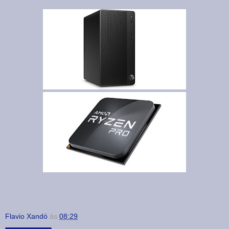
Flavio Xandó
às
08:29