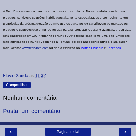
A Tech Data conecta o mundo com o poder da tecnologia. Nosso portfólio completo de
produtos, serviços e soluções, habilidades altamente especializadas e conhecimento em
tecnologias da próxima geração permite que os parceiros de canal levem ao mercado os
produtos e soluções que o mundo precisa para se conectar, crescer e avançar. A Tech Data
está classificada em 107.º lugar na Fortune 500® e foi indicada como uma das “Empresas
mais admiradas do mundo”, segundo a Fortune, por oito anos consecutivos. Para saber
mais, acesse
www.techdata.com
ou siga a empresa no
Twitter
,
LinkedIn
e
Facebook
.
Flavio Xandó
às
11:32
Compartilhar
Nenhum comentário:
Postar um comentário
‹
›
Página inicial