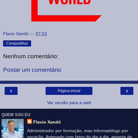
Flavio Xandó
às
07:53
Compartilhar
Nenhum comentário:
Postar um comentário
‹
›
Página inicial
Ver versão para a web
QUEM SOU EU
Flavio Xandó
Administrador por formação, mas informatólogo por
vocação. Antenado com fatos do dia a dia, amante de