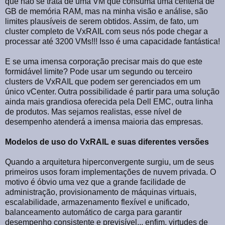
que não se trata de uma VM que consuma uma centena de
GB de memória RAM, mas na minha visão e análise, são
limites plausíveis de serem obtidos. Assim, de fato, um
cluster completo de VxRAIL com seus nós pode chegar a
processar até 3200 VMs!!! Isso é uma capacidade fantástica!
E se uma imensa corporação precisar mais do que este
formidável limite? Pode usar um segundo ou terceiro
clusters de VxRAIL que podem ser gerenciados em um
único vCenter.
Outra possibilidade é partir para uma solução
ainda mais grandiosa oferecida pela Dell EMC, outra linha
de produtos. Mas sejamos realistas, esse nível de
desempenho atenderá a imensa maioria das empresas.
Modelos de uso do VxRAIL e suas diferentes versões
Quando a arquitetura hiperconvergente surgiu, um de seus
primeiros usos foram implementações de nuvem privada. O
motivo é óbvio uma vez que a grande facilidade de
administração, provisionamento de máquinas virtuais,
escalabilidade, armazenamento flexível e unificado,
balanceamento automático de carga para garantir
desempenho consistente e previsível... enfim, virtudes de