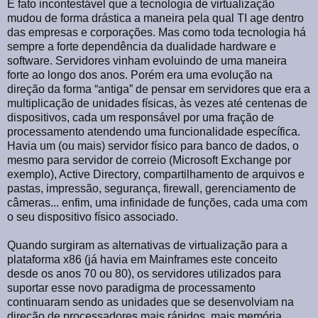
É fato incontestável que a tecnologia de virtualização
mudou de forma drástica a maneira pela qual TI age dentro
das empresas e corporações. Mas como toda tecnologia há
sempre a forte dependência da dualidade hardware e
software. Servidores vinham evoluindo de uma maneira
forte ao longo dos anos. Porém era uma evolução na
direção da forma “antiga” de pensar em servidores que era a
multiplicação de unidades físicas, às vezes até centenas de
dispositivos, cada um responsável por uma fração de
processamento atendendo uma funcionalidade específica.
Havia um (ou mais) servidor físico para banco de dados, o
mesmo para servidor de correio (Microsoft Exchange por
exemplo), Active Directory, compartilhamento de arquivos e
pastas, impressão, segurança, firewall, gerenciamento de
câmeras... enfim, uma infinidade de funções, cada uma com
o seu dispositivo físico associado.
Quando surgiram as alternativas de virtualização para a
plataforma x86 (já havia em Mainframes este conceito
desde os anos 70 ou 80), os servidores utilizados para
suportar esse novo paradigma de processamento
continuaram sendo as unidades que se desenvolviam na
direção de processadores mais rápidos, mais memória,