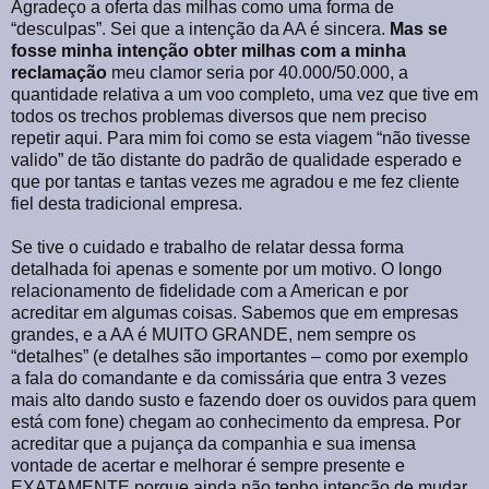
Agradeço a oferta das milhas como uma forma de
“desculpas”. Sei que a intenção da AA é sincera.
Mas se
fosse minha intenção obter milhas com a minha
reclamação
meu clamor seria por 40.000/50.000, a
quantidade relativa a um voo completo, uma vez que tive em
todos os trechos problemas diversos que nem preciso
repetir aqui. Para mim foi como se esta viagem “não tivesse
valido” de tão distante do padrão de qualidade esperado e
que por tantas e tantas vezes me agradou e me fez cliente
fiel desta tradicional empresa.
Se tive o cuidado e trabalho de relatar dessa forma
detalhada foi apenas e somente por um motivo. O longo
relacionamento de fidelidade com a American e por
acreditar em algumas coisas. Sabemos que em empresas
grandes, e a AA é MUITO GRANDE, nem sempre os
“detalhes” (e detalhes são importantes – como por exemplo
a fala do comandante e da comissária que entra 3 vezes
mais alto dando susto e fazendo doer os ouvidos para quem
está com fone) chegam ao conhecimento da empresa. Por
acreditar que a pujança da companhia e sua imensa
vontade de acertar e melhorar é sempre presente e
EXATAMENTE porque ainda não tenho intenção de mudar