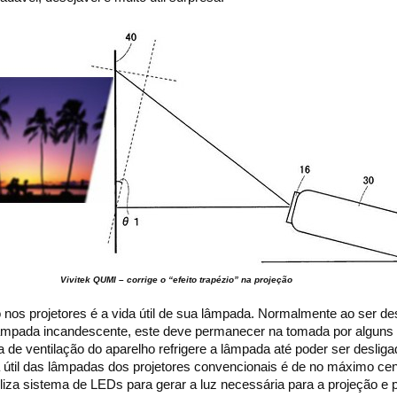
Vivitek QUMI – corrige o “efeito trapézio” na projeção
o nos projetores é a vida útil de sua lâmpada. Normalmente ao ser d
lâmpada incandescente, este deve permanecer na tomada por alguns
 de ventilação do aparelho refrigere a lâmpada até poder ser desligad
a útil das lâmpadas dos projetores convencionais é de no máximo ce
liza sistema de LEDs para gerar a luz necessária para a projeção e 