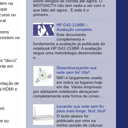
sobre relógios de corrida até agora. O
btém na
MOTOACTV não tem nada a ver com o
 que
que falei até agora . E este é o
primeiro...
curos ou
cal
HP G42-214BR –
Avaliação completa
umens
Este documento
 existem no
complementa e
fundamenta a avaliação já publicada do
notebook HP G42-214BR. A avaliação
segue uma metodologia desenvolvida
e...
m “disco”
mente em
Desembaraçando sua
rede sem fio! Ufa!!
WiFi é largamente usada
em todos os lugares hoje
entação de
em dia. Várias empresas
ni HDMI e
por adotarem notebooks abraçaram
completamente este forma de conex...
Levando sua rede sem fio
vos
para mais longe, fácil, fácil!
O texto abaixo foi
te ou
publicado por mim na
minha sessão de colunas