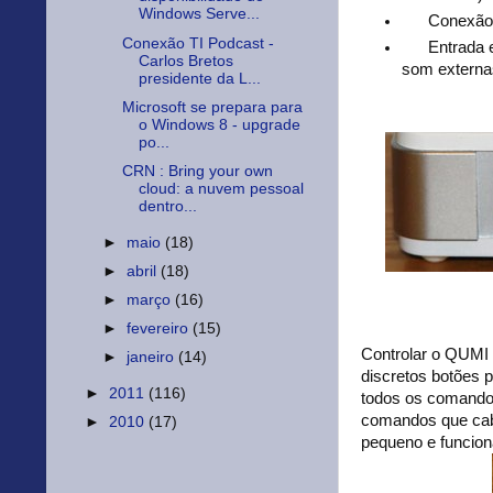
Windows Serve...
Conexão 
Conexão TI Podcast -
Entrada 
Carlos Bretos
som externas
presidente da L...
Microsoft se prepara para
o Windows 8 - upgrade
po...
CRN : Bring your own
cloud: a nuvem pessoal
dentro...
►
maio
(18)
►
abril
(18)
►
março
(16)
►
fevereiro
(15)
Controlar o QUMI é
►
janeiro
(14)
discretos botões 
►
2011
(116)
todos os comando
comandos que cab
►
2010
(17)
pequeno e funcion