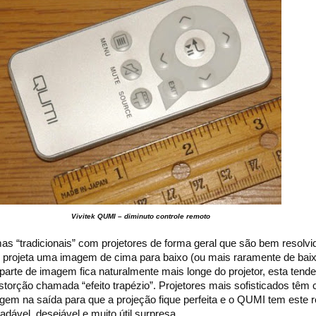
Vivitek QUMI – diminuto controle remoto
as “tradicionais” com projetores de forma geral que são bem resolvi
projeta uma imagem de cima para baixo (ou mais raramente de baix
arte de imagem fica naturalmente mais longe do projetor, esta tende
torção chamada “efeito trapézio”. Projetores mais sofisticados têm c
em na saída para que a projeção fique perfeita e o QUMI tem este r
ável, desejável e muito útil surpresa.