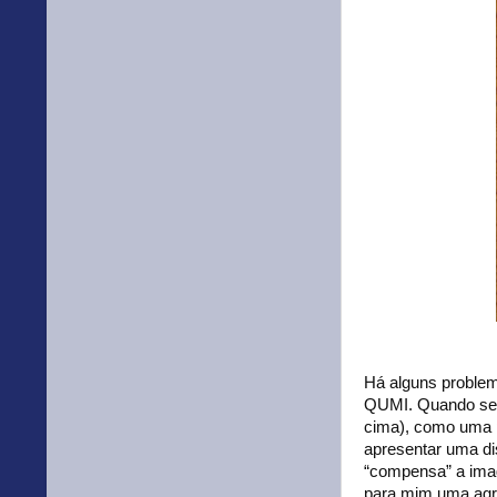
Há alguns problem
QUMI. Quando se 
cima), como uma p
apresentar uma dis
“compensa” a imag
para mim uma agrad