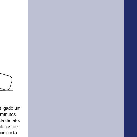
esligado um
 minutos
a de fato.
ntenas de
por conta