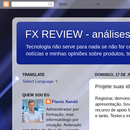
FX REVIEW - análises,
Tecnologia não serve para nada se não for 
notícias e minhas opiniões sobre produtos, t
TRANSLATE
DOMINGO, 17 DE J
Select Language
▼
Projete suas i
QUEM SOU EU
Registrar, demonst
Flavio Xandó
apresentação. Isso
Administrador por
recurso de apoio f
formação, mas
e tanto. Testei-o
informatólogo por
vocação. Antenado