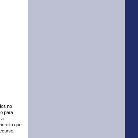
dos no
o para
 a
ircuito que
ecurso,