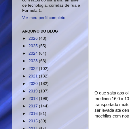
com fatos do dia a dia, amante
de tecnologia, corridas de rua e
Fórmula 1.
Ver meu perfil completo
ARQUIVO DO BLOG
►
2026
(43)
►
2025
(55)
►
2024
(64)
►
2023
(63)
►
2022
(102)
►
2021
(132)
►
2020
(182)
►
2019
(107)
O que salta aos o
medindo 16,0 x 10
►
2018
(198)
transportado mui
►
2017
(144)
ser levada até de
►
2016
(51)
mochilas com not
►
2015
(39)
►
2014
(54)