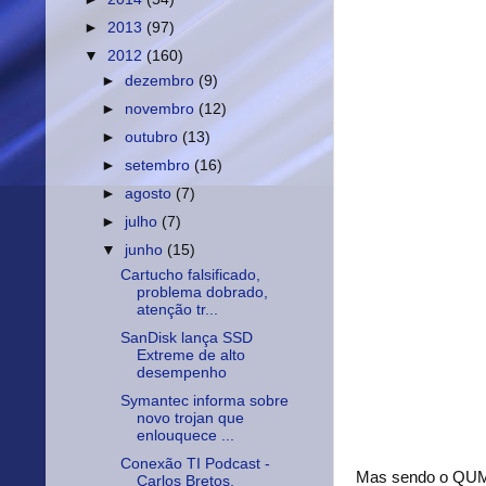
►
2013
(97)
▼
2012
(160)
►
dezembro
(9)
►
novembro
(12)
►
outubro
(13)
►
setembro
(16)
►
agosto
(7)
►
julho
(7)
▼
junho
(15)
Cartucho falsificado,
problema dobrado,
atenção tr...
SanDisk lança SSD
Extreme de alto
desempenho
Symantec informa sobre
novo trojan que
enlouquece ...
Conexão TI Podcast -
Mas sendo o QUMI 
Carlos Bretos,