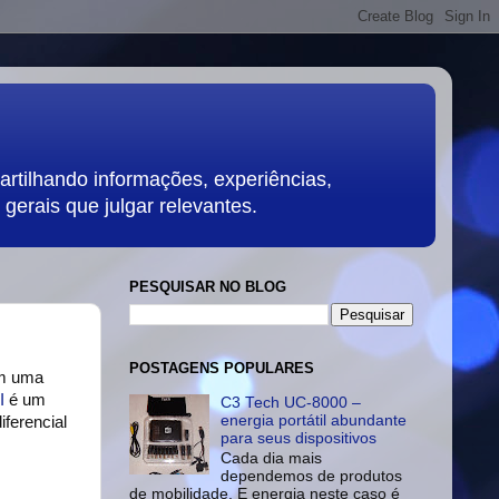
rtilhando informações, experiências,
gerais que julgar relevantes.
PESQUISAR NO BLOG
POSTAGENS POPULARES
em uma
I
é um
C3 Tech UC-8000 –
energia portátil abundante
iferencial
para seus dispositivos
Cada dia mais
dependemos de produtos
de mobilidade. E energia neste caso é