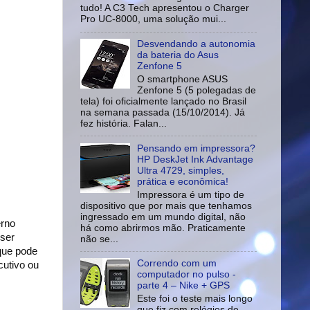
tudo! A C3 Tech apresentou o Charger
Pro UC-8000, uma solução mui...
Desvendando a autonomia
da bateria do Asus
Zenfone 5
O smartphone ASUS
Zenfone 5 (5 polegadas de
tela) foi oficialmente lançado no Brasil
na semana passada (15/10/2014). Já
fez história. Falan...
Pensando em impressora?
HP DeskJet Ink Advantage
Ultra 4729, simples,
prática e econômica!
Impressora é um tipo de
dispositivo que por mais que tenhamos
ingressado em um mundo digital, não
erno
há como abrirmos mão. Praticamente
 ser
não se...
que pode
Correndo com um
cutivo ou
computador no pulso -
parte 4 – Nike + GPS
Este foi o teste mais longo
que fiz com relógios de