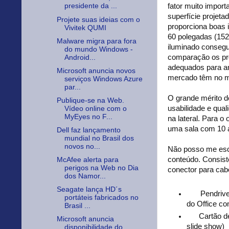
fator muito import
presidente da ...
superfície projet
Projete suas ideias com o
proporciona boas 
Vivitek QUMI
60 polegadas (152
Malware migra para fora
iluminado consegu
do mundo Windows -
comparação os pro
Android...
adequados para am
Microsoft anuncia novos
mercado têm no m
serviços Windows Azure
par...
O grande mérito d
Publique-se na Web.
usabilidade e qual
Vídeo online com o
MyEyes no F...
na lateral. Para o
uma sala com 10 
Dell faz lançamento
mundial no Brasil dos
novos no...
Não posso me esqu
conteúdo. Consis
McAfee alerta para
perigos na Web no Dia
conector para cab
dos Namor...
Seagate lança HD´s
Pendrive
portáteis fabricados no
do Office c
Brasil ...
Cartão d
Microsoft anuncia
slide show)
disponibilidade do