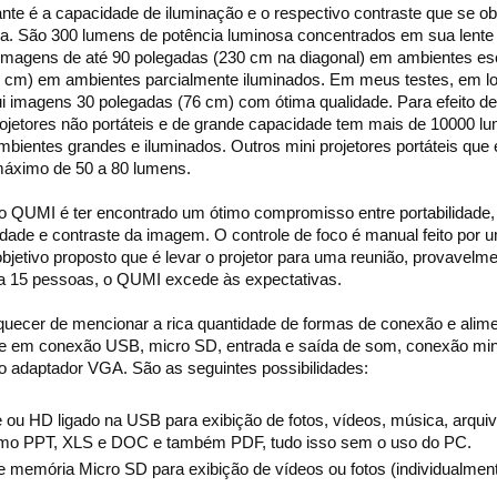
ante é a capacidade de iluminação e o respectivo contraste que se o
ada. São 300 lumens de potência luminosa concentrados em sua lente
imagens de até 90 polegadas (230 cm na diagonal) em ambientes es
 cm) em ambientes parcialmente iluminados. Em meus testes, em lo
i imagens 30 polegadas (76 cm) com ótima qualidade. Para efeito de
jetores não portáteis e de grande capacidade tem mais de 10000 l
bientes grandes e iluminados. Outros mini projetores portáteis que
áximo de 50 a 80 lumens.
o QUMI é ter encontrado um ótimo compromisso entre portabilidade,
idade e contraste da imagem. O controle de foco é manual feito por u
 objetivo proposto que é levar o projetor para uma reunião, provavel
a 15 pessoas, o QUMI excede às expectativas.
ecer de mencionar a rica quantidade de formas de conexão e alim
te em conexão USB, micro SD, entrada e saída de som, conexão mi
o adaptador VGA. São as seguintes possibilidades:
 ou HD ligado na USB para exibição de fotos, vídeos, música, arqui
omo PPT, XLS e DOC e também PDF, tudo isso sem o uso do PC.
e memória Micro SD para exibição de vídeos ou fotos (individualmen