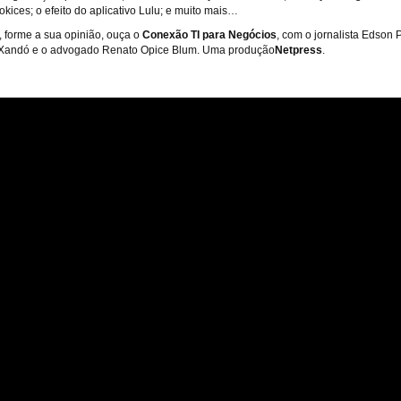
kices; o efeito do aplicativo Lulu; e muito mais…
, forme a sua opinião, ouça o
Conexão TI para Negócios
, com o jornalista Edson P
 Xandó e o advogado Renato Opice Blum. Uma produção
Netpress
.