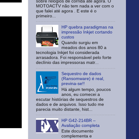
sobre relógios de corrida até agora. O
MOTOACTV não tem nada a ver com o
que falei até agora . E este é o
primeiro...
HP quebra paradigmas na
impressão Inkjet cortando
custos
Quando surgiu em
meados dos anos 80 a
tecnologia Inkjet foi considerada
arrasadora. Foi responsável pelo forte
declínio das impressoras matr...
Sequestro de dados
(Ransomware) é real,
previna-se!!
Há algum tempo, poucos
anos, eu comecei a
escutar histórias de sequestros de
dados e de arquivos. Isso tudo me
parecia muito distante, hist...
HP G42-214BR –
Avaliação completa
Este documento
complementa e