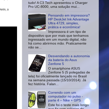
tudo! A C3 Tech apresentou o Charger
Pro UC-8000, uma solução mui...
erin, o
Pensando em impressora?
HP DeskJet Ink Advantage
Ultra 4729, simples,
prática e econômica!
Impressora é um tipo de
dispositivo que por mais que tenhamos
ingressado em um mundo digital, não
há como abrirmos mão. Praticamente
não se...
Desvendando a autonomia
da bateria do Asus
Zenfone 5
O smartphone ASUS
Zenfone 5 (5 polegadas de
tela) foi oficialmente lançado no Brasil
na semana passada (15/10/2014). Já
fez história. Falan...
Correndo com um
computador no pulso -
parte 4 – Nike + GPS
Este foi o teste mais longo
que fiz com relógios de