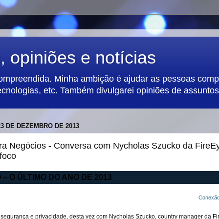
 opiniões e notícias
compreendida. Minha ambição é ajudar as pessoas compa
ecnologias, etc. Também divulgarei opiniões de assuntos 
23 DE DEZEMBRO DE 2013
ra Negócios - Conversa com Nycholas Szucko da FireE
foco
– O ÚLTIMO DO ANO DE 2013
Conexão
segurança e privacidade, desta vez com Nycholas Szucko, country manager da Fi