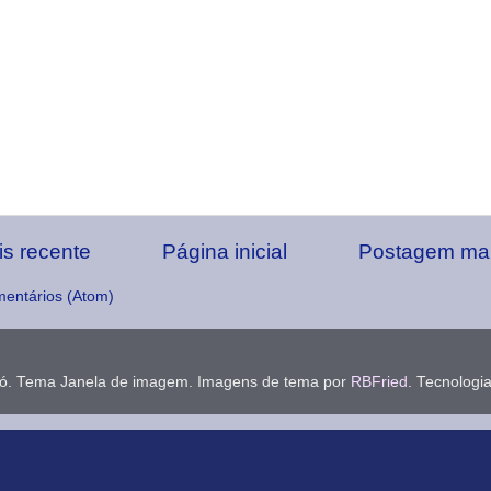
s recente
Página inicial
Postagem mai
mentários (Atom)
dó. Tema Janela de imagem. Imagens de tema por
RBFried
. Tecnologi