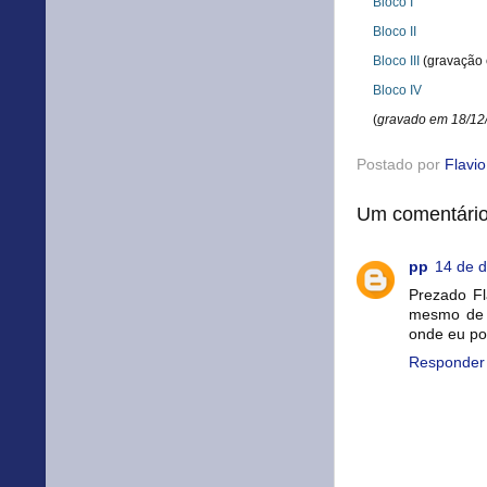
Bloco I
Bloco II
Bloco III
(gravação 
Bloco IV
(
gravado em 18/12
Postado por
Flavi
Um comentário
pp
14 de 
Prezado Fl
mesmo de f
onde eu po
Responder