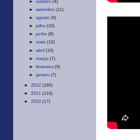
►
outubro
(4)
►
setembro
(11)
►
agosto
(9)
►
julho
(10)
►
junho
(8)
►
maio
(10)
►
abril
(10)
►
março
(7)
►
fevereiro
(9)
►
janeiro
(7)
►
2012
(160)
►
2011
(116)
►
2010
(17)