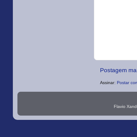
Postagem mai
Assinar:
Postar co
Flavio Xan