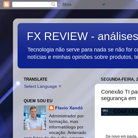
FX REVIEW - análises,
Tecnologia não serve para nada se não for 
notícias e minhas opiniões sobre produtos, t
TRANSLATE
SEGUNDA-FEIRA, 
Select Language
▼
Conexão TI pa
segurança em 
QUEM SOU EU
Flavio Xandó
dez
CONEXÃO 
19
Administrador por
formação, mas
informatólogo por
vocação. Antenado
De novo em pauta, 