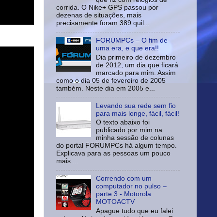
corrida. O Nike+ GPS passou por
dezenas de situações, mais
precisamente foram 389 quil...
FORUMPCs – O fim de
uma era, e que era!!
Dia primeiro de dezembro
de 2012, um dia que ficará
marcado para mim. Assim
como o dia 05 de fevereiro de 2005
também. Neste dia em 2005 e...
Levando sua rede sem fio
para mais longe, fácil, fácil!
O texto abaixo foi
publicado por mim na
minha sessão de colunas
do portal FORUMPCs há algum tempo.
Explicava para as pessoas um pouco
mais ...
Correndo com um
computador no pulso –
parte 3 - Motorola
MOTOACTV
Apague tudo que eu falei