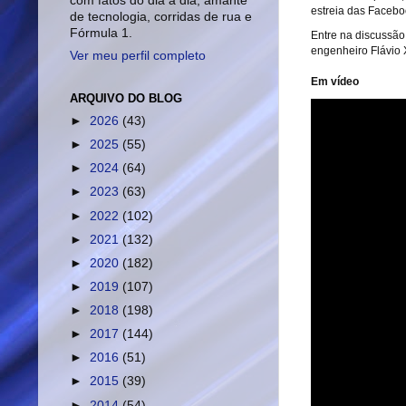
com fatos do dia a dia, amante
estreia das Faceboo
de tecnologia, corridas de rua e
Fórmula 1.
Entre na discussão
engenheiro Flávio
Ver meu perfil completo
Em vídeo
ARQUIVO DO BLOG
►
2026
(43)
►
2025
(55)
►
2024
(64)
►
2023
(63)
►
2022
(102)
►
2021
(132)
►
2020
(182)
►
2019
(107)
►
2018
(198)
►
2017
(144)
►
2016
(51)
►
2015
(39)
►
2014
(54)