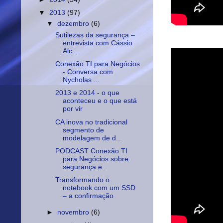
▼
2013
(97)
▼
dezembro
(6)
Sutilezas da segurança –
entrevista com Cássio
Alc...
Conexão TI para Negócios
- Conversa com
Nycholas ...
2013 e 2014 - o que
aconteceu e o que está
por vir
CA inova no tradicional
segmento de
modelagem de d...
PODCAST Conexão TI
para Negócios sobre
segurança e...
Transformando o
notebook com um SSD
– a confirmação
►
novembro
(6)