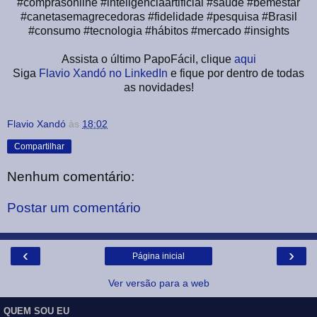
#comprasonline #inteligênciaartificial #saúde #bemestar
#canetasemagrecedoras #fidelidade #pesquisa #Brasil
#consumo #tecnologia #hábitos #mercado #insights
Assista o último PapoFácil, clique
aqui
Siga
Flavio Xandó no LinkedIn
e fique por dentro de todas
as novidades!
Flavio Xandó
às
18:02
Compartilhar
Nenhum comentário:
Postar um comentário
‹
›
Página inicial
Ver versão para a web
QUEM SOU EU