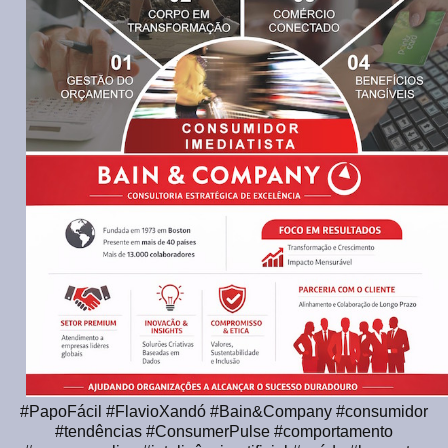
#PapoFácil #FlavioXandó #Bain&Company #consumidor
#tendências #ConsumerPulse #comportamento