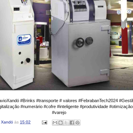
avioXandó #Brinks #transporte # valores #FebrabanTech2024 #Ges
italização #numerário #cofre #inteligente #produtividade #otimização
#varejo
o Xandó
às
15:02