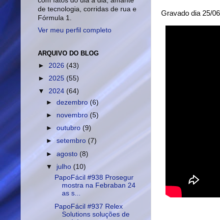
com fatos do dia a dia, amante
de tecnologia, corridas de rua e
Gravado dia 25/
Fórmula 1.
Ver meu perfil completo
ARQUIVO DO BLOG
►
2026
(43)
►
2025
(55)
▼
2024
(64)
►
dezembro
(6)
►
novembro
(5)
►
outubro
(9)
►
setembro
(7)
►
agosto
(8)
▼
julho
(10)
PapoFácil #938 Prosegur
mostra na Febraban 24
as s...
PapoFácil #937 Relex
Solutions soluções de