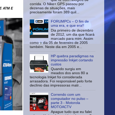
corrida. O Nike+ GPS passou por
dezenas de situações, mais
E ATM E
precisamente foram 389 quil...
FORUMPCs – O fim de
uma era, e que era!!
Dia primeiro de dezembro
de 2012, um dia que ficará
marcado para mim. Assim
como o dia 05 de fevereiro de 2005
também. Neste dia em 2005 e...
HP quebra paradigmas na
impressão Inkjet cortando
custos
Quando surgiu em
meados dos anos 80 a
tecnologia Inkjet foi considerada
arrasadora. Foi responsável pelo forte
declínio das impressoras matr...
Correndo com um
computador no pulso –
parte 3 - Motorola
MOTOACTV
Apague tudo que eu falei