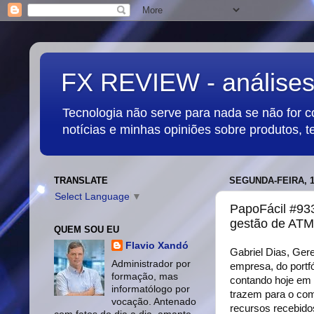
FX REVIEW - análises,
Tecnologia não serve para nada se não for 
notícias e minhas opiniões sobre produtos, t
TRANSLATE
SEGUNDA-FEIRA, 1
Select Language
▼
PapoFácil #933
gestão de ATM 
QUEM SOU EU
Flavio Xandó
Gabriel Dias, Ger
Administrador por
empresa, do portfó
formação, mas
contando hoje em 
informatólogo por
trazem para o com
vocação. Antenado
recursos recebido