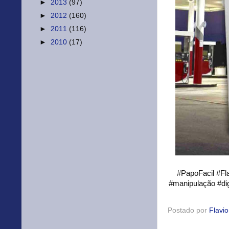
►
2013
(97)
►
2012
(160)
►
2011
(116)
►
2010
(17)
#PapoFacil #Fl
#manipulação #dig
Postado por
Flavi