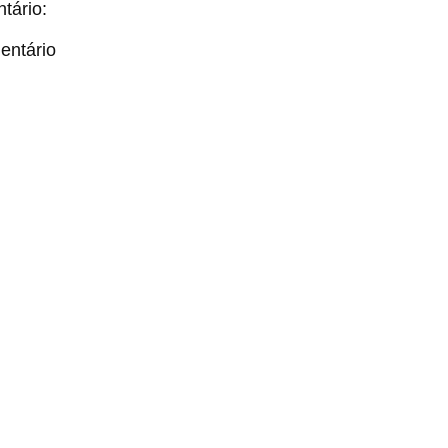
tário:
entário