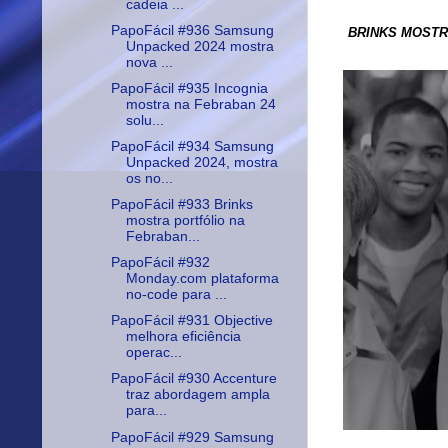
cadeia ...
PapoFácil #936 Samsung
BRINKS MOSTR
Unpacked 2024 mostra
nova ...
PapoFácil #935 Incognia
mostra na Febraban 24
solu...
PapoFácil #934 Samsung
Unpacked 2024, mostra
os no...
PapoFácil #933 Brinks
mostra portfólio na
Febraban...
PapoFácil #932
Monday.com plataforma
no-code para ...
PapoFácil #931 Objective
melhora eficiência
operac...
PapoFácil #930 Accenture
traz abordagem ampla
para...
PapoFácil #929 Samsung