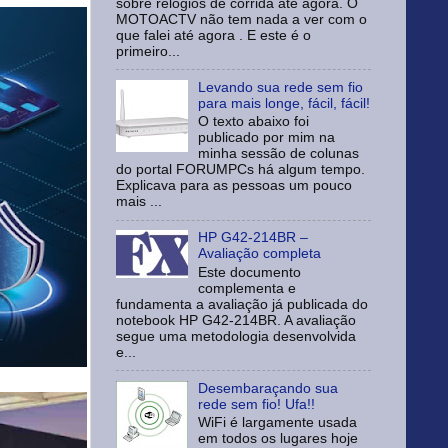
sobre relógios de corrida até agora. O
MOTOACTV não tem nada a ver com o
que falei até agora . E este é o
primeiro...
Levando sua rede sem fio
para mais longe, fácil, fácil!
O texto abaixo foi
publicado por mim na
minha sessão de colunas
do portal FORUMPCs há algum tempo.
Explicava para as pessoas um pouco
mais ...
HP G42-214BR –
Avaliação completa
Este documento
complementa e
fundamenta a avaliação já publicada do
notebook HP G42-214BR. A avaliação
segue uma metodologia desenvolvida
e...
Desembaraçando sua
rede sem fio! Ufa!!
WiFi é largamente usada
em todos os lugares hoje