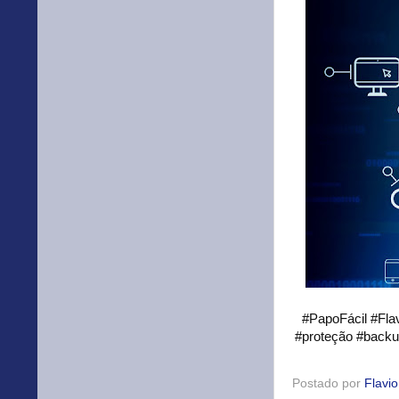
#PapoFácil #Fla
#proteção #backu
Postado por
Flavi