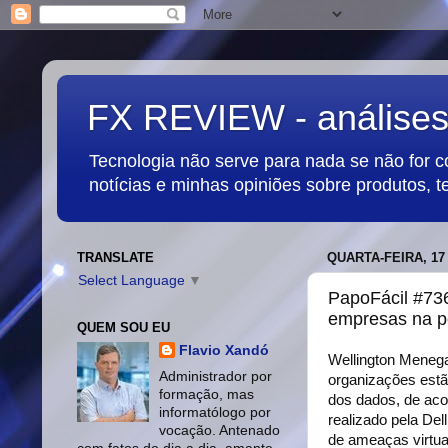
FX REVIEW - análises,
Tecnologia não serve para nada se não for 
notícias e minhas opiniões sobre produtos, t
TRANSLATE
QUARTA-FEIRA, 1
Select Language
▼
PapoFácil #736
empresas na p
QUEM SOU EU
Flavio Xandó
Wellington Meneg
Administrador por
organizações estã
formação, mas
dos dados, de aco
informatólogo por
realizado pela De
vocação. Antenado
de ameaças virtua