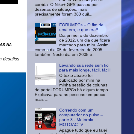
corrida. O Nike+ GPS passou por
dezenas de situações, mais
precisamente foram 389 quil...
FORUMPCs – O fim de
uma era, e que era!!
Dia primeiro de dezembro
de 2012, um dia que ficará
AS NA
marcado para mim. Assim
como o dia 05 de fevereiro de 2005
também. Neste dia em 2005 e...
m desafios
Levando sua rede sem fio
para mais longe, fácil, fácil!
O texto abaixo foi
publicado por mim na
minha sessão de colunas
do portal FORUMPCs há algum tempo.
Explicava para as pessoas um pouco
mais ...
Correndo com um
computador no pulso –
parte 3 - Motorola
MOTOACTV
Apague tudo que eu falei