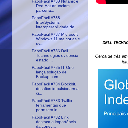
PapoFácil #739 Nutanix e
Red Hat anunciam
parceria...
PapoFácil #738
InterSystems
interoperabilidade de ...
PapoFácil #737 Microsoft
Windows 11 melhorias e
DELL TECHN
ev...
PapoFácil #736 Dell
Technologies evidencia
Cerca de três em
estado ...
fut
PapoFácil #735 IT-One
lança solução de
Backup com ...
PapoFácil #734 Blockbit,
desafios impulsionam a
ci...
PapoFácil #733 Twillio
ferramentas que
permitem in...
PapoFácil #732 Linx
destaca a importância
da conec...