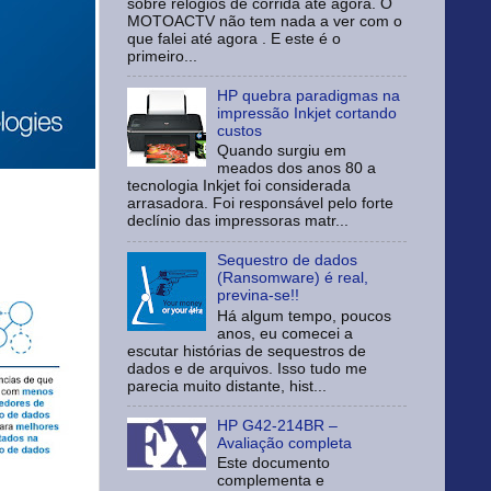
sobre relógios de corrida até agora. O
MOTOACTV não tem nada a ver com o
que falei até agora . E este é o
primeiro...
HP quebra paradigmas na
impressão Inkjet cortando
custos
Quando surgiu em
meados dos anos 80 a
tecnologia Inkjet foi considerada
arrasadora. Foi responsável pelo forte
declínio das impressoras matr...
Sequestro de dados
(Ransomware) é real,
previna-se!!
Há algum tempo, poucos
anos, eu comecei a
escutar histórias de sequestros de
dados e de arquivos. Isso tudo me
parecia muito distante, hist...
HP G42-214BR –
Avaliação completa
Este documento
complementa e