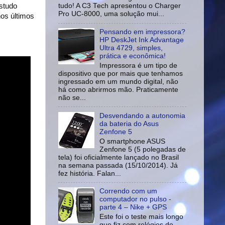
studo
tudo! A C3 Tech apresentou o Charger
Pro UC-8000, uma solução mui...
nos últimos
Pensando em impressora?
HP DeskJet Ink Advantage
Ultra 4729, simples,
prática e econômica!
Impressora é um tipo de
dispositivo que por mais que tenhamos
ingressado em um mundo digital, não
há como abrirmos mão. Praticamente
não se...
Desvendando a autonomia
da bateria do Asus
Zenfone 5
O smartphone ASUS
Zenfone 5 (5 polegadas de
tela) foi oficialmente lançado no Brasil
na semana passada (15/10/2014). Já
fez história. Falan...
Correndo com um
computador no pulso -
parte 4 – Nike + GPS
Este foi o teste mais longo
que fiz com relógios de