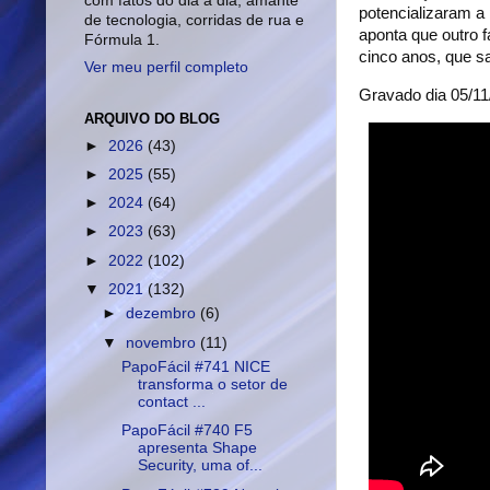
com fatos do dia a dia, amante
potencializaram a
de tecnologia, corridas de rua e
aponta que outro f
Fórmula 1.
cinco anos, que s
Ver meu perfil completo
Gravado dia 05/
ARQUIVO DO BLOG
►
2026
(43)
►
2025
(55)
►
2024
(64)
►
2023
(63)
►
2022
(102)
▼
2021
(132)
►
dezembro
(6)
▼
novembro
(11)
PapoFácil #741 NICE
transforma o setor de
contact ...
PapoFácil #740 F5
apresenta Shape
Security, uma of...