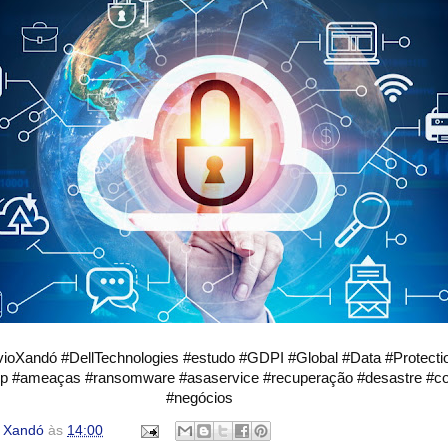
vioXandó #DellTechnologies #estudo #GDPI #Global #Data #Protecti
p #ameaças #ransomware #asaservice #recuperação #desastre #co
#negócios
o Xandó
às
14:00