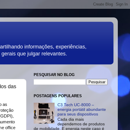
rtilhando informações, experiências,
gerais que julgar relevantes.
PESQUISAR NO BLOG
dos das
POSTAGENS POPULARES
o as
C3 Tech UC-8000 –
energia portátil abundante
roteção
para seus dispositivos
(GDPI),
Cada dia mais
 aumento
dependemos de produtos
e office
de mobilidade. E energia neste caso é