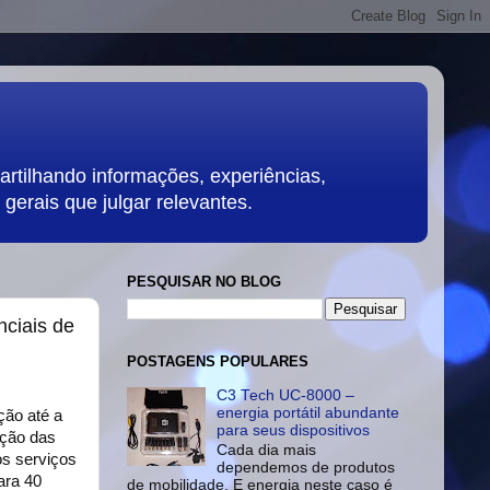
rtilhando informações, experiências,
gerais que julgar relevantes.
PESQUISAR NO BLOG
nciais de
POSTAGENS POPULARES
C3 Tech UC-8000 –
energia portátil abundante
ção até a
para seus dispositivos
oção das
Cada dia mais
os serviços
dependemos de produtos
ara 40
de mobilidade. E energia neste caso é