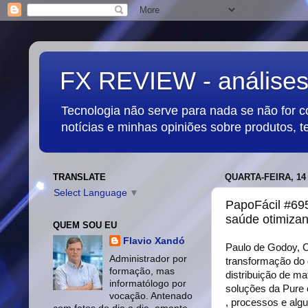
FX REVIEW - análises,
Tecnologia não serve para nada se não for 
notícias e minhas opiniões sobre produtos, t
TRANSLATE
QUARTA-FEIRA, 14
Select Language
▼
PapoFácil #695
saúde otimiza
QUEM SOU EU
Flavio Xandó
Paulo de Godoy, C
Administrador por
transformação do 
formação, mas
distribuição de m
informatólogo por
soluções da Pure 
vocação. Antenado
, processos e alg