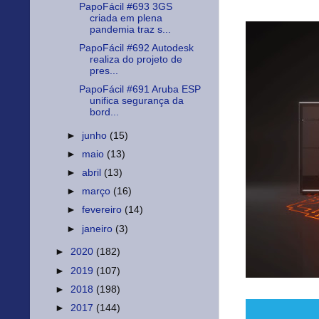
PapoFácil #693 3GS
criada em plena
pandemia traz s...
PapoFácil #692 Autodesk
realiza do projeto de
pres...
PapoFácil #691 Aruba ESP
unifica segurança da
bord...
►
junho
(15)
►
maio
(13)
►
abril
(13)
►
março
(16)
►
fevereiro
(14)
►
janeiro
(3)
►
2020
(182)
►
2019
(107)
►
2018
(198)
►
2017
(144)