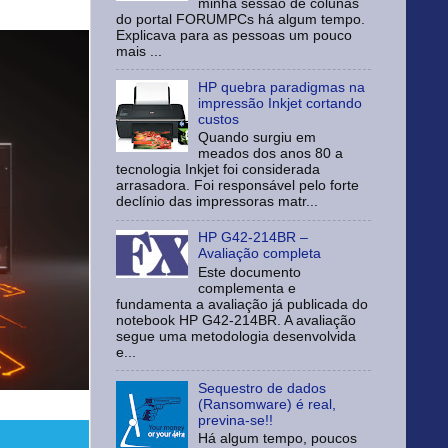
minha sessão de colunas
do portal FORUMPCs há algum tempo.
Explicava para as pessoas um pouco
mais ...
HP quebra paradigmas na
impressão Inkjet cortando
custos
Quando surgiu em
meados dos anos 80 a
tecnologia Inkjet foi considerada
arrasadora. Foi responsável pelo forte
declínio das impressoras matr...
HP G42-214BR –
Avaliação completa
Este documento
complementa e
fundamenta a avaliação já publicada do
notebook HP G42-214BR. A avaliação
segue uma metodologia desenvolvida
e...
Sequestro de dados
(Ransomware) é real,
previna-se!!
Há algum tempo, poucos