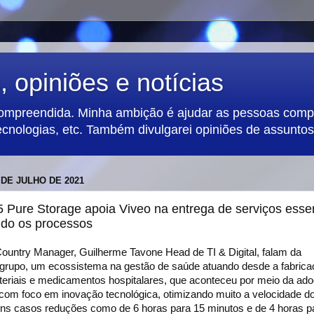
 opiniões e notícias
compreendida. Minha ambição é ajudar as pessoas compa
ecnologias, etc. Também divulgarei opiniões de assuntos 
 DE JULHO DE 2021
 Pure Storage apoia Viveo na entrega de serviços esse
ndo os processos
ountry Manager, Guilherme Tavone Head de TI & Digital, falam da
grupo, um ecossistema na gestão de saúde atuando desde a fabrica
ateriais e medicamentos hospitalares, que aconteceu por meio da ad
com foco em inovação tecnológica, otimizando muito a velocidade d
uns casos reduções como de 6 horas para 15 minutos e de 4 horas p