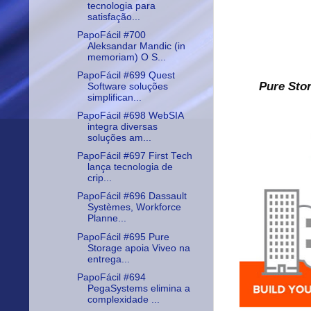
tecnologia para
satisfação...
PapoFácil #700
Aleksandar Mandic (in
memoriam) O S...
PapoFácil #699 Quest
Pure Stor
Software soluções
simplifican...
PapoFácil #698 WebSIA
integra diversas
soluções am...
PapoFácil #697 First Tech
lança tecnologia de
crip...
PapoFácil #696 Dassault
Systèmes, Workforce
Planne...
PapoFácil #695 Pure
Storage apoia Viveo na
entrega...
PapoFácil #694
PegaSystems elimina a
complexidade ...