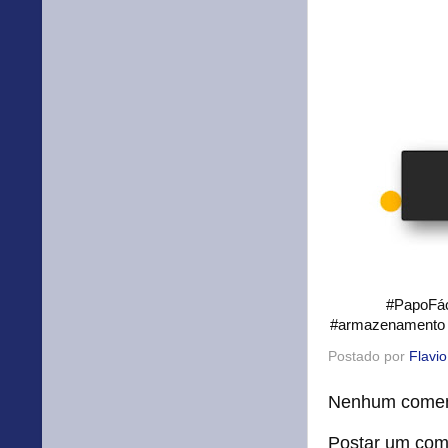
#PapoFác
#armazenamento #
Postado por
Flavi
Nenhum comen
Postar um com