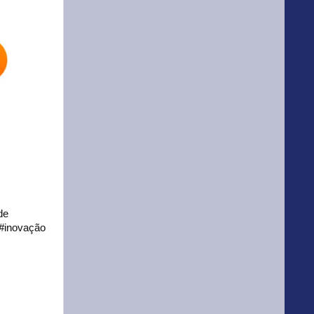
de
 #inovação