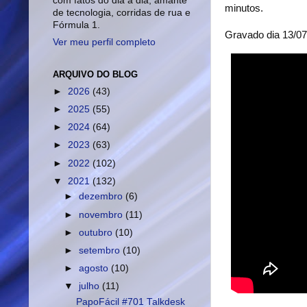
com fatos do dia a dia, amante
minutos.
de tecnologia, corridas de rua e
Fórmula 1.
Gravado dia 13/
Ver meu perfil completo
ARQUIVO DO BLOG
►
2026
(43)
►
2025
(55)
►
2024
(64)
►
2023
(63)
►
2022
(102)
▼
2021
(132)
►
dezembro
(6)
►
novembro
(11)
►
outubro
(10)
►
setembro
(10)
►
agosto
(10)
▼
julho
(11)
PapoFácil #701 Talkdesk