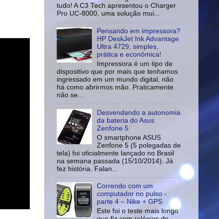
tudo! A C3 Tech apresentou o Charger
Pro UC-8000, uma solução mui...
Pensando em impressora?
HP DeskJet Ink Advantage
Ultra 4729, simples,
prática e econômica!
Impressora é um tipo de
dispositivo que por mais que tenhamos
ingressado em um mundo digital, não
há como abrirmos mão. Praticamente
não se...
Desvendando a autonomia
da bateria do Asus
Zenfone 5
O smartphone ASUS
Zenfone 5 (5 polegadas de
tela) foi oficialmente lançado no Brasil
na semana passada (15/10/2014). Já
fez história. Falan...
Correndo com um
computador no pulso -
parte 4 – Nike + GPS
Este foi o teste mais longo
que fiz com relógios de