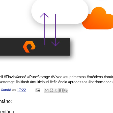
il #FlavioXandó #PureStorage #Viveo #suprimentos #médicos #saú
storage #allflash #multicloud #eficiência #processos #performance
o Xandó
às
17:22
tário:
entário