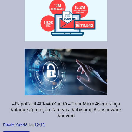
#PapoFácil #FlavioXandó #TrendMicro #segurança
#ataque #proteção #ameaça #phishing #ransonware
#nuvem
Flavio Xandó
às
12:15