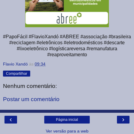
#PapoFácil #FlavioXandó #ABREE #associação #brasileira
#reciclagem #eletrônicos #eletrodomésticos #descarte
#lixoeletrônico #logísticareversa #remanufatura
#reaproveitamento
Flavio Xandó
às
09:34
Compartilhar
Nenhum comentário:
Postar um comentário
‹
›
Página inicial
Ver versão para a web