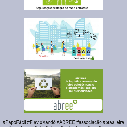
#PapoFácil #FlavioXandó #ABREE #associação #brasileira