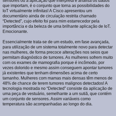
sensores ou a aplicação que interpreta e analisa os dados
que importam, é o conjunto que torna as possibilidades do
IoT virtualmente infinitas! A Cisco apresentou um
documentário ainda de circulação restrita chamado
“Detected”, cujo efeito foi para mim estarrecedor pela
importância e da beleza de uma brilhante aplicação de IoT.
Emocionante.
Essencialmente trata-se de um estudo, em fase avançada,
para utilização de um sistema totalmente novo para detectar
nas mulheres, de forma precoce alterações nos seios que
permitam diagnóstico de tumores. As mulheres sofrem muito
com os exames de mamografia porque é incômodo, por
vezes dolorido e mesmo assim conseguem apontar tumores
já existentes que tenham dimensões acima de certo
tamanho. Mulheres com mamas mais densas têm menos de
48% de chance de terem tumores malignos detectados! A
tecnologia mostrada no “Detected” consiste da aplicação de
uma peça de vestuário, semelhante a um sutiã, que contém
um conjunto de sensores. Assim variáveis como
temperatura são acompanhadas ao longo do dia.