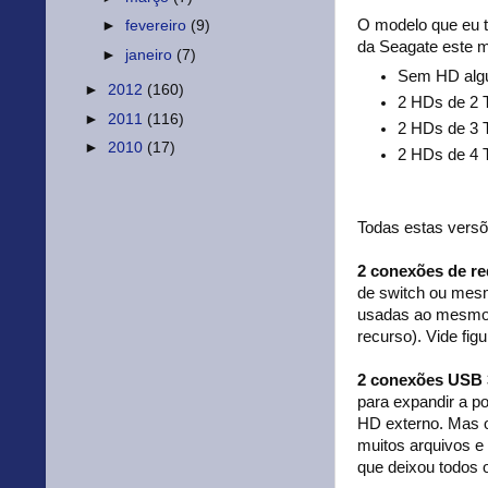
O modelo que eu t
►
fevereiro
(9)
da Seagate este m
►
janeiro
(7)
Sem HD algum
►
2012
(160)
2 HDs de 2 
►
2011
(116)
2 HDs de 3 
►
2010
(17)
2 HDs de 4 
Todas estas versõ
2 conexões de re
de switch ou mesm
usadas ao mesmo t
recurso). Vide figu
2 conexões USB 
para expandir a p
HD externo. Mas 
muitos arquivos e
que deixou todos o