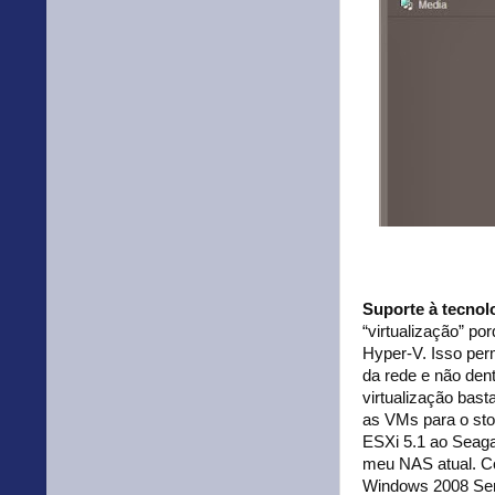
Suporte à tecnol
“virtualização” p
Hyper-V. Isso pe
da rede e não den
virtualização bas
as VMs para o sto
ESXi 5.1 ao Seaga
meu NAS atual. Co
Windows 2008 Serv