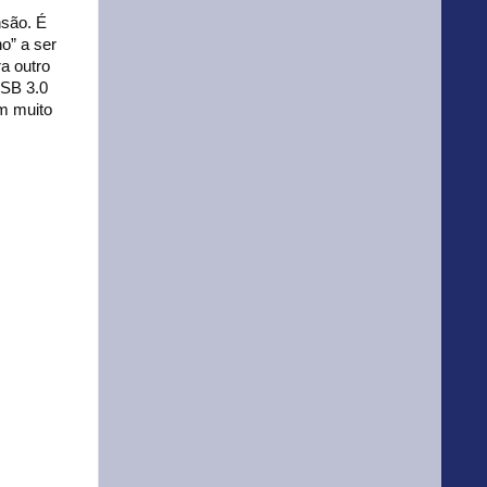
nsão. É
o” a ser
a outro
USB 3.0
em muito