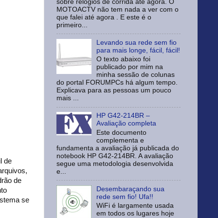
sobre relógios de corrida até agora. O
MOTOACTV não tem nada a ver com o
que falei até agora . E este é o
primeiro...
Levando sua rede sem fio
para mais longe, fácil, fácil!
O texto abaixo foi
publicado por mim na
minha sessão de colunas
do portal FORUMPCs há algum tempo.
Explicava para as pessoas um pouco
mais ...
HP G42-214BR –
Avaliação completa
Este documento
complementa e
fundamenta a avaliação já publicada do
notebook HP G42-214BR. A avaliação
l de
segue uma metodologia desenvolvida
arquivos,
e...
drão de
Desembaraçando sua
nto
rede sem fio! Ufa!!
istema se
WiFi é largamente usada
em todos os lugares hoje