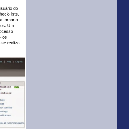
usuário do
eck-lists,
a tornar o
utos. Um
rocesso
-los
se realiza