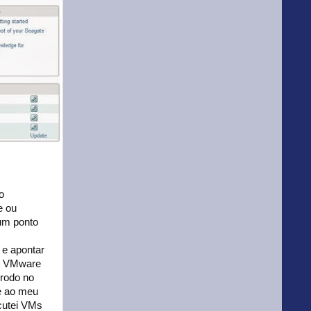
o
e ou
um ponto
 e apontar
eu VMware
 rodo no
e ao meu
cutei VMs