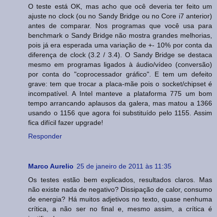
O teste está OK, mas acho que ocê deveria ter feito um
ajuste no clock (ou no Sandy Bridge ou no Core i7 anterior)
antes de comparar. Nos programas que você usa para
benchmark o Sandy Bridge não mostra grandes melhorias,
pois já era esperada uma variação de +- 10% por conta da
diferença de clock (3.2 / 3.4). O Sandy Bridge se destaca
mesmo em programas ligados à áudio/vídeo (conversão)
por conta do "coprocessador gráfico". E tem um defeito
grave: tem que trocar a placa-mãe pois o socket/chipset é
incompatível. A Intel manteve a plataforma 775 um bom
tempo arrancando aplausos da galera, mas matou a 1366
usando o 1156 que agora foi substituído pelo 1155. Assim
fica difícil fazer upgrade!
Responder
Marco Aurelio
25 de janeiro de 2011 às 11:35
Os testes estão bem explicados, resultados claros. Mas
não existe nada de negativo? Dissipação de calor, consumo
de energia? Há muitos adjetivos no texto, quase nenhuma
crítica, a não ser no final e, mesmo assim, a crítica é