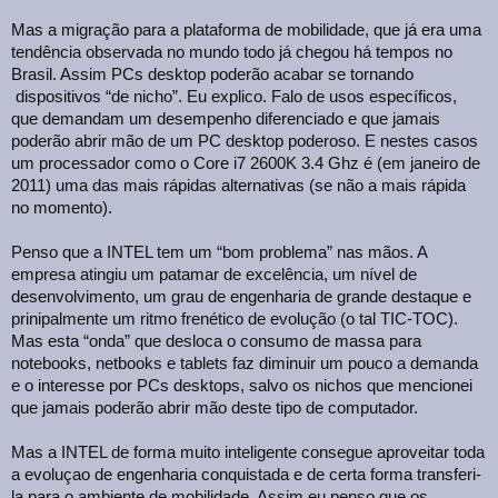
Mas a migração para a plataforma de mobilidade, que já era uma
tendência observada no mundo todo já chegou há tempos no
Brasil. Assim PCs desktop poderão acabar se tornando
dispositivos “de nicho”. Eu explico. Falo de usos específicos,
que demandam um desempenho diferenciado e que jamais
poderão abrir mão de um PC desktop poderoso. E nestes casos
um processador como o Core i7 2600K 3.4 Ghz é (em janeiro de
2011) uma das mais rápidas alternativas (se não a mais rápida
no momento).
Penso que a INTEL tem um “bom problema” nas mãos. A
empresa atingiu um patamar de excelência, um nível de
desenvolvimento, um grau de engenharia de grande destaque e
prinipalmente um ritmo frenético de evolução (o tal TIC-TOC).
Mas esta “onda” que desloca o consumo de massa para
notebooks, netbooks e tablets faz diminuir um pouco a demanda
e o interesse por PCs desktops, salvo os nichos que mencionei
que jamais poderão abrir mão deste tipo de computador.
Mas a INTEL de forma muito inteligente consegue aproveitar toda
a evoluçao de engenharia conquistada e de certa forma transferi-
la para o ambiente de mobilidade. Assim eu penso que os