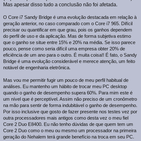
Mas apesar disso tudo a conclusão não foi afetada.
O Core i7 Sandy Bridge é uma evolução destacada em relação à
geração anterior, no caso comparado com o Core i7 965. Difícil
precisar ou quantificar em que grau, pois os ganhos dependem
do perfil de uso e da aplicação. Mas de forma subjetiva estimo
que o ganho se situe entre 15% e 20% na média. Se isso parece
pouco, pense como seria difícil uma empresa obter 20% de
eficiência de um ano para o outro. É muita coisa!! É fato, o Sandy
Bridge é uma evolução considerável e merece atenção, um feito
notável de engenharia eletrônica.
Mas vou me permitir fugir um pouco de meu perfil habitual de
análises. Eu mantenho um hábito de trocar meu PC desktop
quando o ganho de desempenho supera 60%. Para mim este é
um nível que é perceptível. Assim não preciso de um cronômetro
na mão para sentir de forma indubitável o ganho de desempenho.
Por isso inclusive que gosto de fazer presente nos testes vez por
outra processadores mais antigos como desta vez o meu fiel
Core 2 Duo E8400. Eu não tenho dúvidas de que quem tem um
Core 2 Duo como o meu ou mesmo um processador na primeira
geração do Nehalem terá grande benefício na troca em seu PC.