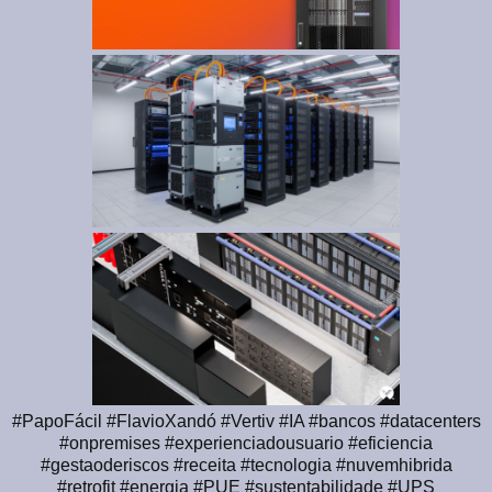
#PapoFácil #FlavioXandó #Vertiv #IA #bancos #datacenters
#onpremises #experienciadousuario #eficiencia
#gestaoderiscos #receita #tecnologia #nuvemhibrida
#retrofit #energia #PUE #sustentabilidade #UPS