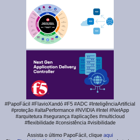
#PapoFácil #FlavioXandó #F5 #ADC #InteligênciaArtificial
#proteção #altaPerformance #NVIDIA #Intel #NetApp
#arquitetura #segurança #aplicações #multicloud
#flexibilidade #consistência #visibilidade
Assista o último PapoFácil, clique
aqui