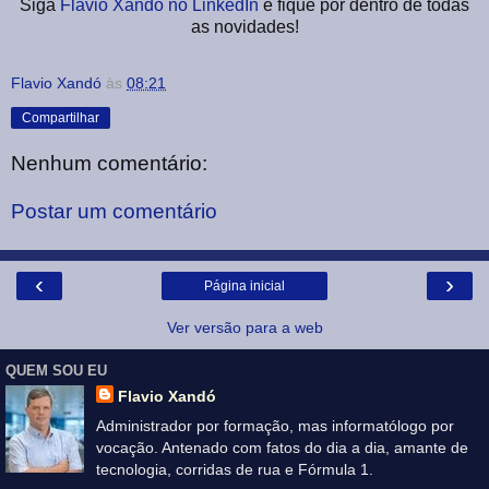
Siga
Flavio Xandó no LinkedIn
e fique por dentro de todas
as novidades!
Flavio Xandó
às
08:21
Compartilhar
Nenhum comentário:
Postar um comentário
‹
›
Página inicial
Ver versão para a web
QUEM SOU EU
Flavio Xandó
Administrador por formação, mas informatólogo por
vocação. Antenado com fatos do dia a dia, amante de
tecnologia, corridas de rua e Fórmula 1.