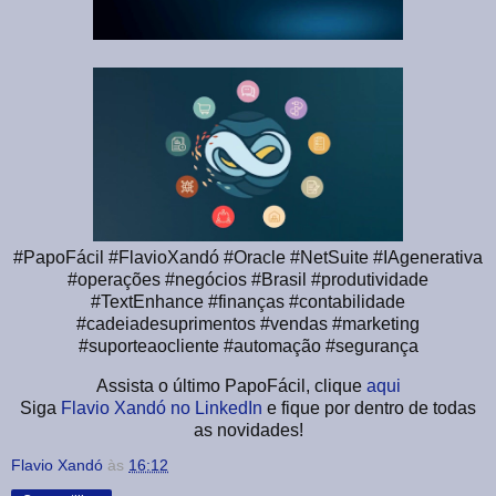
#PapoFácil #FlavioXandó #Oracle #NetSuite #IAgenerativa
#operações #negócios #Brasil #produtividade
#TextEnhance #finanças #contabilidade
#cadeiadesuprimentos #vendas #marketing
#suporteaocliente #automação #segurança
Assista o último PapoFácil, clique
aqui
Siga
Flavio Xandó no LinkedIn
e fique por dentro de todas
as novidades!
Flavio Xandó
às
16:12