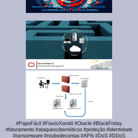
#PapoFácil #FlavioXandó #Oracle #BlackFriday
#faturamento #ataquescibernéticos #proteção #identidade
#ransomware #roubodecontas #APIs #DoS #DDoS