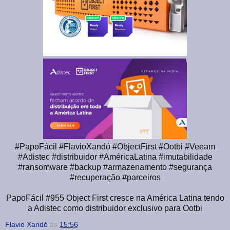
#PapoFácil #FlavioXandó #ObjectFirst #Ootbi #Veeam
#Adistec #distribuidor #AméricaLatina #imutabilidade
#ransomware #backup #armazenamento #segurança
#recuperação #parceiros
PapoFácil #955 Object First cresce na América Latina tendo
a Adistec como distribuidor exclusivo para Ootbi
Flavio Xandó
às
15:56