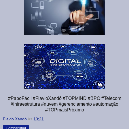
#PapoFácil #FlavioXandó #TOPMIND #BPO #Telecom
#infraestrutura #nuvem #gerenciamento #automação
#TOPmaisPróximo
Flavio Xandó
às
10:21
Compartilhar