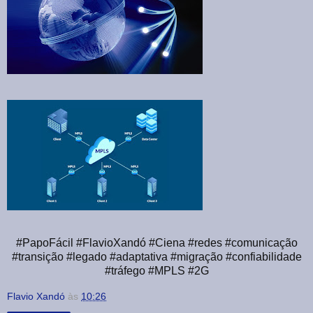
#PapoFácil #FlavioXandó #Ciena #redes #comunicação
#transição #legado #adaptativa #migração #confiabilidade
#tráfego #MPLS #2G
Flavio Xandó
às
10:26