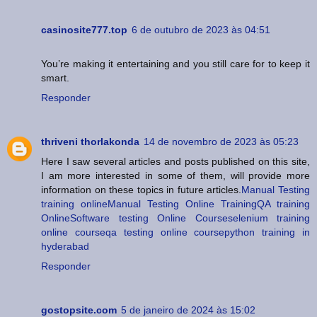
casinosite777.top
6 de outubro de 2023 às 04:51
You’re making it entertaining and you still care for to keep it
smart.
Responder
thriveni thorlakonda
14 de novembro de 2023 às 05:23
Here I saw several articles and posts published on this site,
I am more interested in some of them, will provide more
information on these topics in future articles.
Manual Testing
training online
Manual Testing Online Training
QA training
Online
Software testing Online Course
selenium training
online course
qa testing online course
python training in
hyderabad
Responder
gostopsite.com
5 de janeiro de 2024 às 15:02