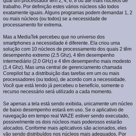
qual um processador tem 2, 4, 6, 8 ou até mais núcleos de
trabalho. Por definição estes vários núcleos são todos
exatamente iguais. Alguns programas podem demandar 1, 2
ou mais núcleos (ou todos) se a necessidade de
processamento for extrema.
Mas a MediaTek percebeu que no universo dos
smartphones a necessidade é diferente. Ela criou uma
solução com 10 núcleos de processamento dos quais 2 têm
desempenho extremo (2.5 Ghz), 4 têm desempenho
intermediário (2.0 GHz) e 4 têm desempenho mais modesto
(1.4 Ghz). Mas uma central de gerenciamento chamada
Corepilot faz a distribuição das tarefas em um ou mais
processadores (ou todos), de acordo com a necessidade.
Você que está lendo já percebeu o benefício, somente o
recurso necessário será utilizado a cada momento.
Se apenas a tela está sendo exibida, unicamente um núcleo
de baixo desempenho estará em uso. Se o aplicativo de
navegação em tempo real WAZE estiver sendo executado,
possivelmente os dois núcleos mais poderosos estarão
alocados. Conforme mais aplicativos são acionados, eles
vão sendo distribuídos nos núcleos mais adequados. Por