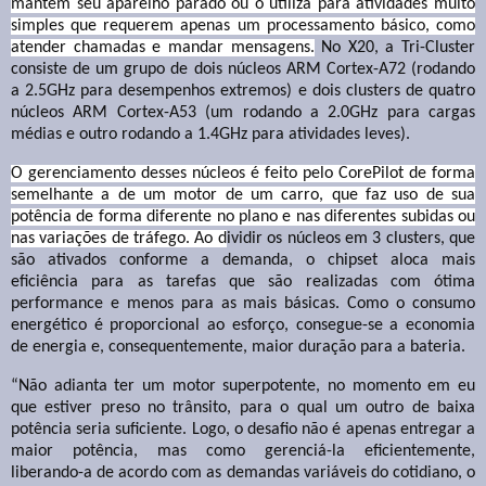
mantém seu aparelho parado ou o utiliza para atividades muito
simples que requerem apenas um processamento básico, como
atender chamadas e mandar mensagens.
No X20, a Tri-Cluster
consiste de um grupo de dois núcleos ARM Cortex-A72 (rodando
a 2.5GHz para desempenhos extremos) e dois clusters de quatro
núcleos ARM Cortex-A53 (um rodando a 2.0GHz para cargas
médias e outro rodando a 1.4GHz para atividades leves).
O gerenciamento desses núcleos é feito pelo CorePilot de forma
semelhante a de um motor de um carro, que faz uso de sua
potência de forma diferente no plano e nas diferentes subidas ou
nas variações de tráfego. Ao d
ividir os núcleos em 3 clusters, que
são ativados conforme a demanda, o chipset aloca mais
eficiência para as tarefas que são realizadas com ótima
performance e menos para as mais básicas. Como o consumo
energético é proporcional ao esforço, consegue-se a economia
de energia e, consequentemente, maior duração para a bateria.
“Não adianta ter um motor superpotente, no momento em eu
que estiver preso no trânsito, para o qual um outro de baixa
potência seria suficiente. Logo, o desafio não é apenas entregar a
maior potência, mas como gerenciá-la eficientemente,
liberando-a de acordo com as demandas variáveis do cotidiano, o