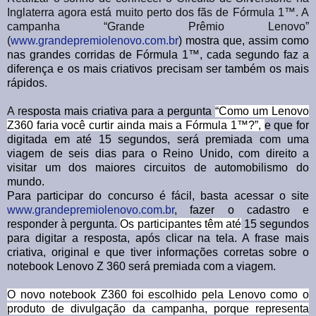
Inglaterra agora está muito perto dos fãs de Fórmula 1™. A
campanha “Grande Prêmio Lenovo”
(
www.grandepremiolenovo.com.br
) mostra que, assim como
nas grandes corridas de Fórmula 1™, cada segundo faz a
diferença e os mais criativos precisam ser também os mais
rápidos
.
A r
esposta mais criativa para a pergunta
“Como um Lenovo
Z360 faria você curtir ainda mais a Fórmula 1™?”,
e que for
digitada em até 15 segundos, será premiada com uma
viagem de seis dias para o Reino Unido, com direito a
visitar um dos maiores circuitos de automobilismo do
mundo.
Para participar do concurso é fácil, basta acessar o site
www.grandepremiolenovo.com.br
, fazer o cadastro e
responder à pergunta.
Os participantes têm até
15 segundos
para digitar a resposta, após clicar na tela. A frase mais
criativa, original e que tiver informações corretas sobre o
notebook Lenovo Z 360 será premiada com a viagem.
O novo notebook Z360 foi escolhido pela Lenovo como o
produto de divulgação da campanha, porque representa