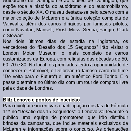
Autódromo de Donington e ao Museu de Donington, que
expõe toda a história do autódromo e do automobilismo,
desde o século XX. O museu destaca-se pelo acervo com a
maior coleção de McLaren e a única coleção completa de
Vanwalls, além dos carros dirigidos por famosos pilotos,
como Nuvolari, Mansell, Prost, Moss, Senna, Fangio, Clark
e Stewart.
Nos dois últimos dias de estadia na Inglaterra, os
vencedores do “Desafio dos 15 Segundos” irão visitar o
London Motor Museum, o mais completo de carros
customizados da Europa, com relíquias das décadas de 50,
60, 70 e 80. No local, os premiados terão a oportunidade de
conhecer o Batmóvel, o Delorean (o famoso carro do filme
"De volta para o Futuro“) e um autêntico Ford Torino. E o
passeio termina no último dia com um tour de compras livre
pela cidade de Londres.
Blitz Lenovo e pontos de inscrição
Para divulgar e incentivar a participação dos fãs de Fórmula
1™ no “Desafio dos 15 Segundos”, a Lenovo vai levar até o
público uma equipe de promotores, que irão distribuir
brindes da campanha, que inclue materiais exclusivos da
McLaren e informações sobre o concurso. As orientações