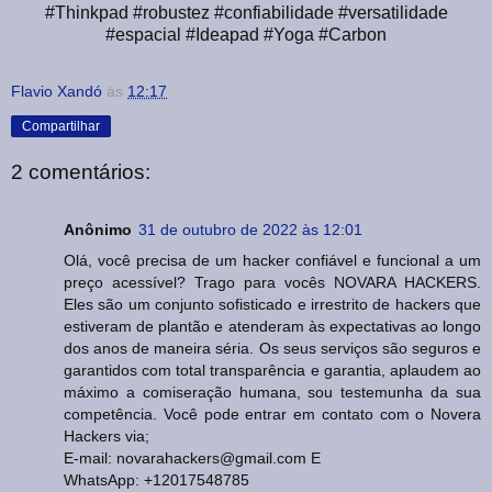
#Thinkpad #robustez #confiabilidade #versatilidade
#espacial #Ideapad #Yoga #Carbon
Flavio Xandó
às
12:17
Compartilhar
2 comentários:
Anônimo
31 de outubro de 2022 às 12:01
Olá, você precisa de um hacker confiável e funcional a um
preço acessível? Trago para vocês NOVARA HACKERS.
Eles são um conjunto sofisticado e irrestrito de hackers que
estiveram de plantão e atenderam às expectativas ao longo
dos anos de maneira séria. Os seus serviços são seguros e
garantidos com total transparência e garantia, aplaudem ao
máximo a comiseração humana, sou testemunha da sua
competência. Você pode entrar em contato com o Novera
Hackers via;
E-mail: novarahackers@gmail.com E
WhatsApp: +12017548785