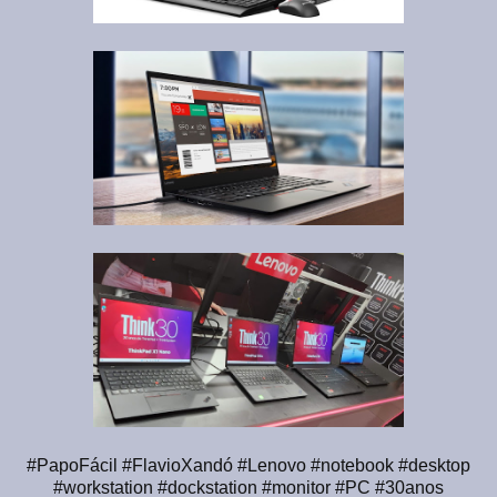
#PapoFácil #FlavioXandó #Lenovo #notebook #desktop
#workstation #dockstation #monitor #PC #30anos