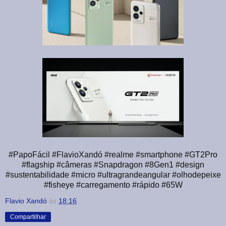
#PapoFácil #FlavioXandó #realme #smartphone #GT2Pro
#flagship #câmeras #Snapdragon #8Gen1 #design
#sustentabilidade #micro #ultragrandeangular #olhodepeixe
#fisheye #carregamento #rápido #65W
Flavio Xandó
às
18:16
Compartilhar