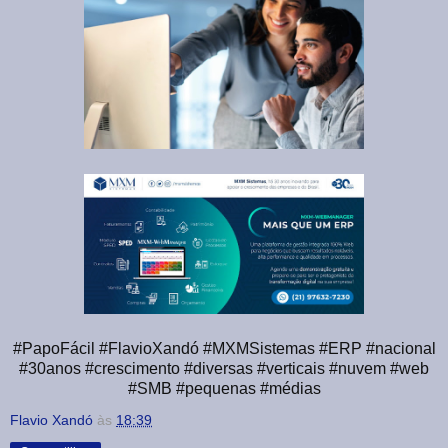
#PapoFácil #FlavioXandó #MXMSistemas #ERP #nacional
#30anos #crescimento #diversas #verticais #nuvem #web
#SMB #pequenas #médias
Flavio Xandó
às
18:39