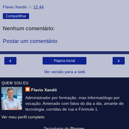
Flavio Xandó
às
12:44
Compartilhar
Nenhum comentário:
Postar um comentário
‹
›
Página inicial
Ver versão para a web
QUEM SOU EU
Flavio Xandó
Administrador por formação, mas informatólogo por
vocação. Antenado com fatos do dia a dia, amante de
tecnologia, corridas de rua e Fórmula 1.
Ver meu perfil completo
Tecnologia do
Blogger
.