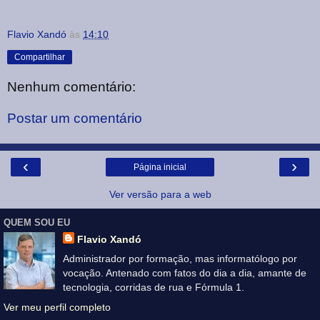
Flavio Xandó
às
14:10
Compartilhar
Nenhum comentário:
Postar um comentário
‹
›
Página inicial
Ver versão para a web
QUEM SOU EU
Flavio Xandó
Administrador por formação, mas informatólogo por
vocação. Antenado com fatos do dia a dia, amante de
tecnologia, corridas de rua e Fórmula 1.
Ver meu perfil completo