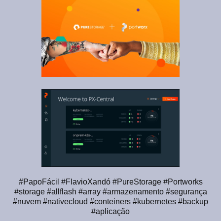
#PapoFácil #FlavioXandó #PureStorage #Portworks
#storage #allflash #array #armazenamento #segurança
#nuvem #nativecloud #conteiners #kubernetes #backup
#aplicação