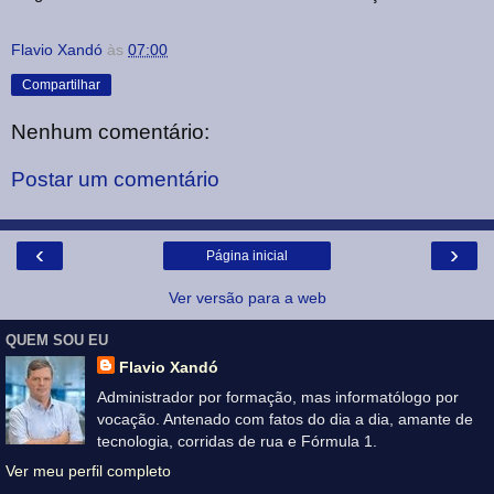
Flavio Xandó
às
07:00
Compartilhar
Nenhum comentário:
Postar um comentário
‹
›
Página inicial
Ver versão para a web
QUEM SOU EU
Flavio Xandó
Administrador por formação, mas informatólogo por
vocação. Antenado com fatos do dia a dia, amante de
tecnologia, corridas de rua e Fórmula 1.
Ver meu perfil completo