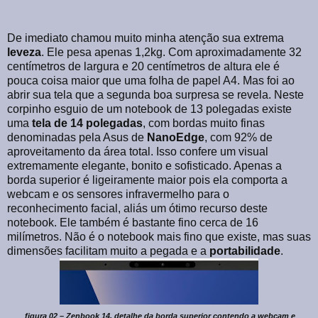
De imediato chamou muito minha atenção sua extrema
leveza
. Ele pesa apenas 1,2kg. Com aproximadamente 32
centímetros de largura e 20 centímetros de altura ele é
pouca coisa maior que uma folha de papel A4. Mas foi ao
abrir sua tela que a segunda boa surpresa se revela. Neste
corpinho esguio de um notebook de 13 polegadas existe
uma
tela de 14 polegadas
, com bordas muito finas
denominadas pela Asus de
NanoEdge
, com 92% de
aproveitamento da área total. Isso confere um visual
extremamente elegante, bonito e sofisticado. Apenas a
borda superior é ligeiramente maior pois ela comporta a
webcam e os sensores infravermelho para o
reconhecimento facial, aliás um ótimo recurso deste
notebook. Ele também é bastante fino cerca de 16
milímetros. Não é o notebook mais fino que existe, mas suas
dimensões facilitam muito a pegada e a
portabilidade
.
figura 02 – Zenbook 14, detalhe da borda superior contendo a webcam e