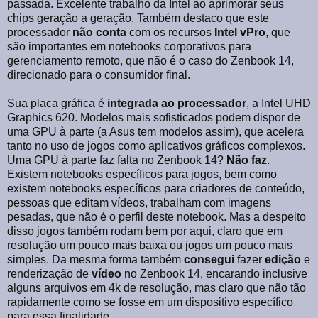
passada. Excelente trabalho da Intel ao aprimorar seus
chips geração a geração. Também destaco que este
processador
não
conta
com os recursos
Intel
vPro
, que
são importantes em notebooks corporativos para
gerenciamento remoto, que não é o caso do Zenbook 14,
direcionado para o consumidor final.
Sua placa gráfica é
integrada
ao
processador
, a Intel UHD
Graphics 620. Modelos mais sofisticados podem dispor de
uma GPU à parte (a Asus tem modelos assim), que acelera
tanto no uso de jogos como aplicativos gráficos complexos.
Uma GPU à parte faz falta no Zenbook 14?
Não faz
.
Existem notebooks específicos para jogos, bem como
existem notebooks específicos para criadores de conteúdo,
pessoas que editam vídeos, trabalham com imagens
pesadas, que não é o perfil deste notebook. Mas a despeito
disso jogos também rodam bem por aqui, claro que em
resolução um pouco mais baixa ou jogos um pouco mais
simples. Da mesma forma também
consegui
fazer
edição
e
renderização de
vídeo
no Zenbook 14, encarando inclusive
alguns arquivos em 4k de resolução, mas claro que não tão
rapidamente como se fosse em um dispositivo específico
para essa finalidade.