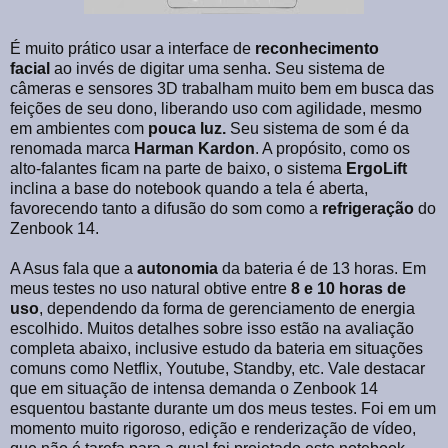
É muito prático usar a interface de
reconhecimento
facial
ao invés de digitar uma senha. Seu sistema de
câmeras e sensores 3D trabalham muito bem em busca das
feições de seu dono, liberando uso com agilidade, mesmo
em ambientes com
pouca luz.
Seu sistema de som é da
renomada marca
Harman Kardon
. A propósito, como os
alto-falantes ficam na parte de baixo, o sistema
ErgoLift
inclina a base do notebook quando a tela é aberta,
favorecendo tanto a difusão do som como a
refrigeração
do
Zenbook 14.
A Asus fala que a
autonomia
da bateria é de 13 horas. Em
meus testes no uso natural obtive entre
8 e 10 horas de
uso
, dependendo da forma de gerenciamento de energia
escolhido. Muitos detalhes sobre isso estão na avaliação
completa abaixo, inclusive estudo da bateria em situações
comuns como Netflix, Youtube, Standby, etc. Vale destacar
que em situação de intensa demanda o Zenbook 14
esquentou bastante durante um dos meus testes. Foi em um
momento muito rigoroso, edição e renderização de vídeo,