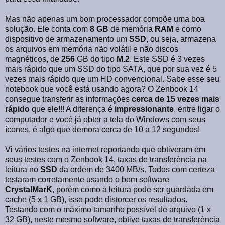
Mas não apenas um bom processador compõe uma boa
solução. Ele conta com
8 GB
de memória
RAM
e como
dispositivo de armazenamento um
SSD
, ou seja, armazena
os arquivos em memória não volátil e não discos
magnéticos, de
256
GB do tipo
M.2
. Este SSD é 3 vezes
mais rápido que um SSD do tipo SATA, que por sua vez é 5
vezes mais rápido que um HD convencional. Sabe esse seu
notebook que você está usando agora? O Zenbook 14
consegue transferir as informações
cerca de 15 vezes mais
rápido
que ele!!! A diferença é
impressionante
, entre ligar o
computador e você já obter a tela do Windows com seus
ícones, é algo que demora cerca de 10 a 12 segundos!
Vi vários testes na internet reportando que obtiveram em
seus testes com o Zenbook 14, taxas de transferência na
leitura no
SSD
da ordem de 3400 MB/s. Todos com certeza
testaram corretamente usando o bom software
CrystalMarK
, porém como a leitura pode ser guardada em
cache (5 x 1 GB), isso pode distorcer os resultados.
Testando com o máximo tamanho possível de arquivo (1 x
32 GB), neste mesmo software, obtive taxas de transferência