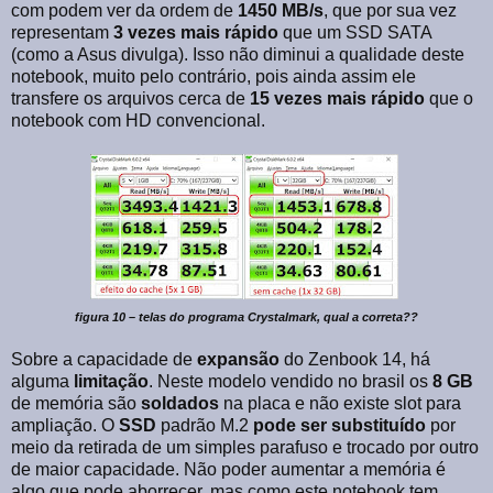
com podem ver da ordem de
1450 MB/s
, que por sua vez
representam
3 vezes mais rápido
que um SSD SATA
(como a Asus divulga). Isso não diminui a qualidade deste
notebook, muito pelo contrário, pois ainda assim ele
transfere os arquivos cerca de
15 vezes mais rápido
que o
notebook com HD convencional.
figura 10 – telas do programa Crystalmark, qual a correta??
Sobre a capacidade de
expansão
do Zenbook 14, há
alguma
limitação
. Neste modelo vendido no brasil os
8 GB
de memória são
soldados
na placa e não existe slot para
ampliação. O
SSD
padrão M.2
pode ser
substituído
por
meio da retirada de um simples parafuso e trocado por outro
de maior capacidade. Não poder aumentar a memória é
algo que pode aborrecer, mas como este notebook tem