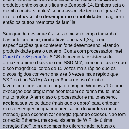
produtos entre os quais figura o Zenbook 14. Embora seja o
membro mais “simples”, ainda assim ele tem configuração
muito
robusta
, alto
desempenho
e
mobilidade
. Imaginem
então os outros membros da família!
Seu grande destaque é aliar ao mesmo tempo tamanho
bastante pequeno,
muito leve
, apenas 1,2kg, com
especificações que conferem forte desempenho, visando
produtividade para o usuário. Conta com processador Intel
Core i7 de 8ª geração
, 8 GB de memória e sistema de
armazenamento baseado em
SSD M.2
, memória flash e não
disco magnético, cerca de 15 vezes mais rápido que os
discos rígidos convencionais (e 3 vezes mais rápido que
SSD do tipo SATA). A experiência de uso é muito
favorecida, pois tanto a carga do próprio Windows 10 como
execução dos programas acontecem de forma muito, mas
muito rápida. Além disso o processador é muito esperto,
acelera
sua velocidade (mais que o dobro) para entregar
mais desempenho quando precisa ou
desacelera
(pela
metade) para economizar energia (quando ocioso). Não tem
conexão Ethernet, mas seu sistema de WiFi de última
geração (“ac”) tem desempenho diferenciado, robusto e