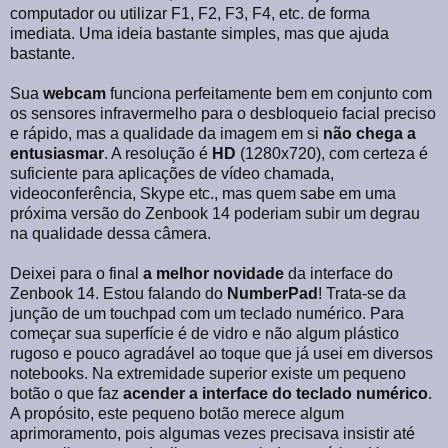
computador ou utilizar F1, F2, F3, F4, etc. de forma
imediata. Uma ideia bastante simples, mas que ajuda
bastante.
Sua
webcam
funciona perfeitamente bem em conjunto com
os sensores infravermelho para o desbloqueio facial preciso
e rápido, mas a qualidade da imagem em si
não chega a
entusiasmar
. A resolução é
HD
(1280x720), com certeza é
suficiente para aplicações de vídeo chamada,
videoconferência, Skype etc., mas quem sabe em uma
próxima versão do Zenbook 14 poderiam subir um degrau
na qualidade dessa câmera.
Deixei para o final
a melhor novidade
da interface do
Zenbook 14. Estou falando do
NumberPad
! Trata-se da
junção de um touchpad com um teclado numérico. Para
começar sua superfície é de vidro e não algum plástico
rugoso e pouco agradável ao toque que já usei em diversos
notebooks. Na extremidade superior existe um pequeno
botão o que faz
acender a interface do teclado numérico
.
A propósito, este pequeno botão merece algum
aprimoramento, pois algumas vezes precisava insistir até