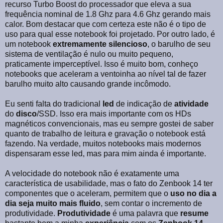
recurso Turbo Boost do processador que eleva a sua
frequência nominal de 1.8 Ghz para 4.6 Ghz gerando mais
calor. Bom destacar que com certeza este não é o tipo de
uso para qual esse notebook foi projetado. Por outro lado, é
um notebook
extremamente
silencioso
, o barulho de seu
sistema de ventilação é nulo ou muito pequeno,
praticamente imperceptível. Isso é muito bom, conheço
notebooks que aceleram a ventoinha ao nível tal de fazer
barulho muito alto causando grande incômodo.
Eu senti falta do tradicional
led
de indicação de
atividade
do
disco
/SSD. Isso era mais importante com os HDs
magnéticos convencionais, mas eu sempre gostei de saber
quanto de trabalho de leitura e gravação o notebook está
fazendo. Na verdade, muitos notebooks mais modernos
dispensaram esse led, mas para mim ainda é importante.
A velocidade do notebook não é exatamente uma
característica de usabilidade, mas o fato do Zenbook 14 ter
componentes que o aceleram, permitem que o
uso no dia a
dia seja muito mais fluido
, sem contar o incremento de
produtividade.
Produtividade
é uma palavra que
resume