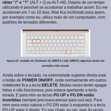
obter “/” e “?”
(ALT + Q ou ALT+W). Depois de um tempo
utilizando é possível se acostumar a trabalhar assim. Eu me
acostumei em 7 ou 10 dias. Mas fica incômodo para quem,
por exemplo como eu, utiliza mais de um computador, com
padrões de teclados diferentes.
figura 12– teclado do Zenbook 14, ABNT1 e não ABNT2, algumas teclas em
posições não usuais
Ainda sobre o teclado, na extremidade superior direita está
o botão de
POWER ON/OFF
, onde normalmente em outros
notebooks fica a tecla
DELETE
. Muitas vezes tentei apagar
letras e não funcionava, pois estava apertando a tecla
errada. E para mim as teclas
PG UP e PG DN estão
invertidas
(sempre precisava pensar para usá-las). Para
mim seria mais natural o PG DN estar à esquerda e a tecla
PG UP estar à direita. Eu sou chato, eu sei, mas às vezes