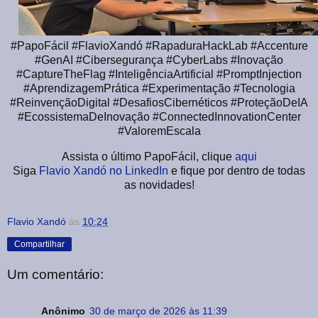
#PapoFácil #FlavioXandó #RapaduraHackLab #Accenture
#GenAI #Cibersegurança #CyberLabs #Inovação
#CaptureTheFlag #InteligênciaArtificial #PromptInjection
#AprendizagemPrática #Experimentação #Tecnologia
#ReinvençãoDigital #DesafiosCibernéticos #ProteçãoDeIA
#EcossistemaDeInovação #ConnectedInnovationCenter
#ValoremEscala
Assista o último PapoFácil, clique
aqui
Siga
Flavio Xandó no LinkedIn
e fique por dentro de todas
as novidades!
Flavio Xandó
às
10:24
Compartilhar
Um comentário:
Anônimo
30 de março de 2026 às 11:39